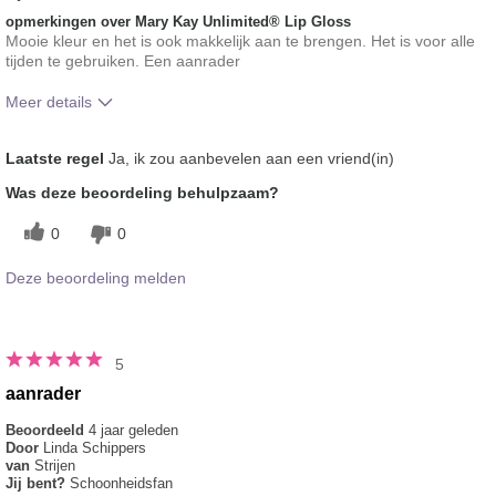
opmerkingen over Mary Kay Unlimited® Lip Gloss
Mooie kleur en het is ook makkelijk aan te brengen. Het is voor alle
tijden te gebruiken. Een aanrader
Meer details
Hoe vindt je de kleur van dit product?
5
Laatste regel
Ja, ik zou aanbevelen aan een vriend(in)
Hoe bevalt je het product in vergelijking
5
Was deze beoordeling behulpzaam?
met andere door je gebruikte merken
decoratieve make-up?
0
0
Deze beoordeling melden
5
aanrader
Beoordeeld
4 jaar geleden
Door
Linda Schippers
van
Strijen
Jij bent?
Schoonheidsfan