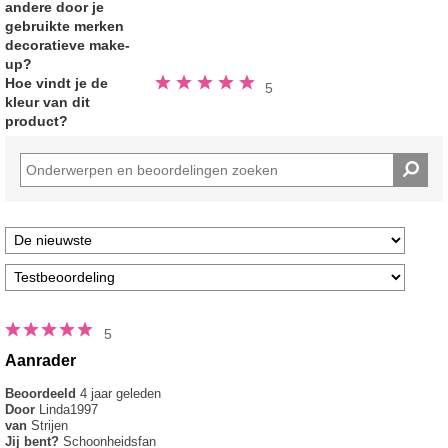
sterren
andere door je
gebruikte merken
decoratieve make-
up?
Beoordeeld
Hoe vindt je de
5
5.0
kleur van dit
van
de
product?
5
sterren
5
Aanrader
Beoordeeld
4 jaar geleden
Door
Linda1997
van
Strijen
Jij bent?
Schoonheidsfan