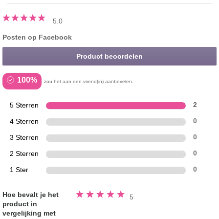
5.0
Posten op Facebook
Product beoordelen
100%
zou het aan een vriend(in) aanbevelen.
5 Sterren
2
4 Sterren
0
3 Sterren
0
2 Sterren
0
1 Ster
0
Beoordeeld
Hoe bevalt je het
5
5.0
product in
van
de
vergelijking met
5