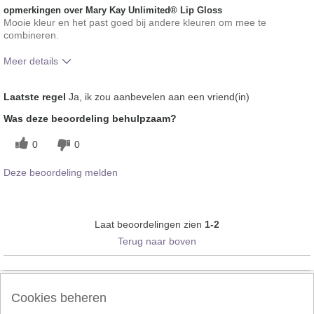
opmerkingen over Mary Kay Unlimited® Lip Gloss
Mooie kleur en het past goed bij andere kleuren om mee te
combineren.
Meer details
Hoe vindt je de kleur van dit product?
5
Laatste regel
Ja, ik zou aanbevelen aan een vriend(in)
Hoe bevalt je het product in vergelijking
5
Was deze beoordeling behulpzaam?
met andere door je gebruikte merken
decoratieve make-up?
0
0
Deze beoordeling melden
Laat beoordelingen zien
1-2
Terug naar boven
Follow Mary Kay:
Cookies beheren