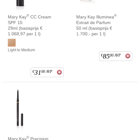
®
®
Mary Kay
CC Cream
Mary Kay Illuminea
SPF 15
Extrait de Parfum
29ml (basisprijs €
50 ml (basisprijs €
1.068,97 per 1 l)
1.700,- per 1 l)
Light to Medium
85
€
00
AVP
31
€
00
AVP
®
Mary Kay
Precision