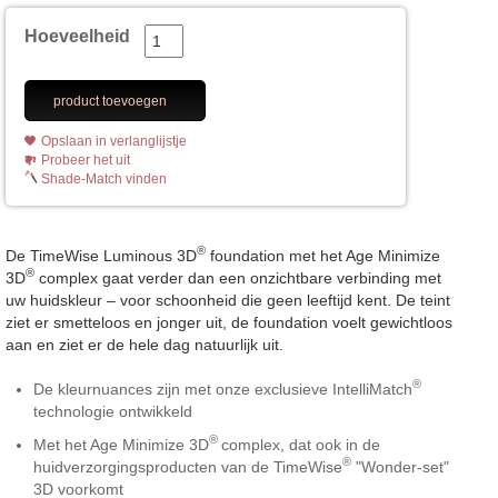
Hoeveelheid
product toevoegen
Opslaan in verlanglijstje
Probeer het uit
Shade-Match vinden
®
De TimeWise Luminous 3D
foundation met het Age Minimize
®
3D
complex gaat verder dan een onzichtbare verbinding met
uw huidskleur – voor schoonheid die geen leeftijd kent. De teint
ziet er smetteloos en jonger uit, de foundation voelt gewichtloos
aan en ziet er de hele dag natuurlijk uit.
®
De kleurnuances zijn met onze exclusieve IntelliMatch
technologie ontwikkeld
®
Met het Age Minimize 3D
complex, dat ook in de
®
huidverzorgingsproducten van de TimeWise
"Wonder-set"
3D voorkomt