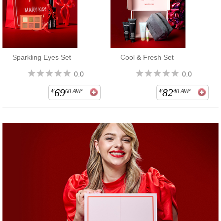
Sparkling Eyes Set
Cool & Fresh Set
0.0
0.0
69
82
€
60
AVP
€
40
AVP