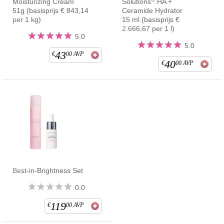
Moisturizing Cream
Solutions
HA +
51g (basisprijs € 843,14
Ceramide Hydrator
per 1 kg)
15 ml (basisprijs €
2.666,67 per 1 l)
5.0
5.0
43
€
00
AVP
40
€
00
AVP
Best-in-Brightness Set
0.0
119
€
00
AVP