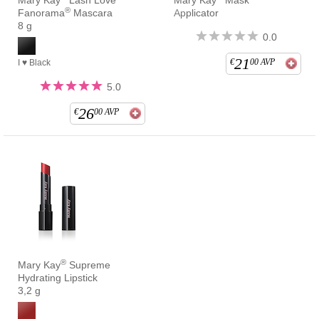
Mary Kay
Lash Love
Mary Kay
Mask
®
Fanorama
Mascara
Applicator
8 g
0.0
21
€
00
AVP
I ♥ Black
5.0
26
€
00
AVP
®
Mary Kay
Supreme
Hydrating Lipstick
3,2 g