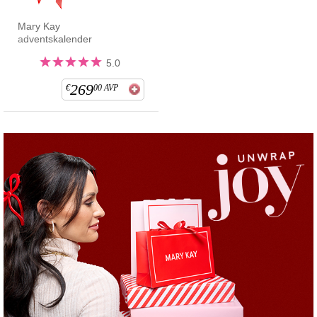
Mary Kay
adventskalender
5.0
269
€
00
AVP