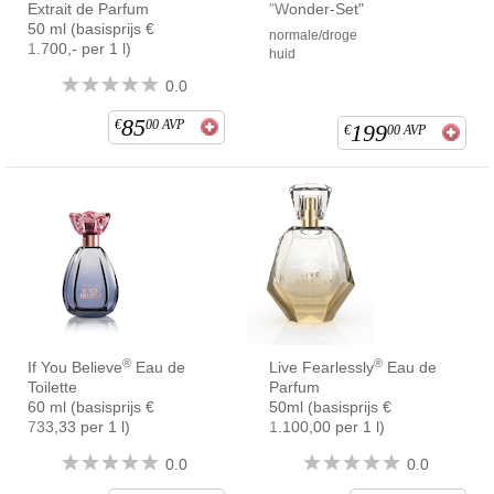
Extrait de Parfum
"Wonder-Set"
50 ml (basisprijs €
normale/droge
1.700,- per 1 l)
huid
0.0
85
€
00
AVP
199
€
00
AVP
®
®
If You Believe
Eau de
Live Fearlessly
Eau de
Toilette
Parfum
60 ml (basisprijs €
50ml (basisprijs €
733,33 per 1 l)
1.100,00 per 1 l)
0.0
0.0