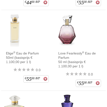
44
55
€
00
AVP
€
00
AVP
®
®
Elige
Eau de Parfum
Love Fearlessly
Eau de
50ml (basisprijs €
Parfum
1.100,00 per 1 l)
50 ml (basisprijs €
1.100,00 per 1 l)
0.0
0.0
55
€
00
AVP
55
€
00
AVP