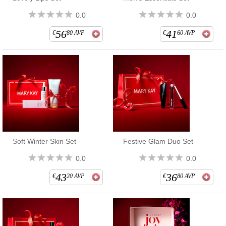
0.0
0.0
56
41
€
80
AVP
€
60
AVP
Soft Winter Skin Set
Festive Glam Duo Set
0.0
0.0
43
36
€
20
AVP
€
80
AVP