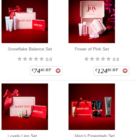
Snowflake Balance Set
Power of Pink Set
0.0
0.0
74
124
€
40
AVP
€
80
AVP
Lovely Lips Set
Men’s Essentials Set