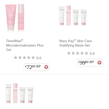
®
®
TimeWise
Mary Kay
Skin Care
Microdermabrasion Plus
Mattifying Basis-Set
Set
0.0
0.0
99
€
00
AVP
72
€
00
AVP