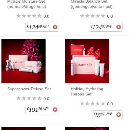
Miracle Moisture Set
Miracle Balance Set
(normale/droge huid)
(gemengde/vette huid)
0.0
0.0
124
124
€
00
AVP
€
00
AVP
Superpower Deluxe Set
Holiday Hydrating
Heroes Set
0.0
0.0
191
€
20
AVP
97
€
60
AVP