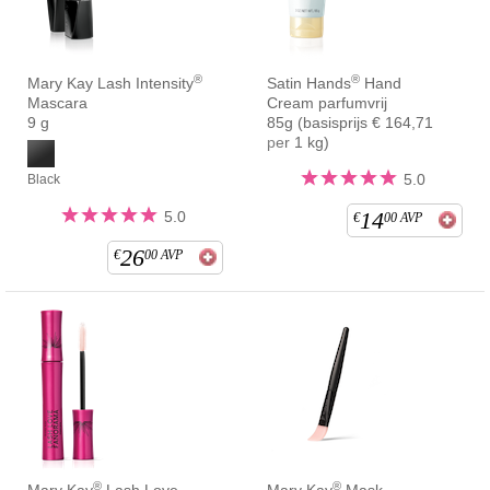
®
®
Mary Kay Lash Intensity
Satin Hands
Hand
Mascara
Cream parfumvrij
9 g
85g (basisprijs € 164,71
per 1 kg)
5.0
Black
14
5.0
€
00
AVP
26
€
00
AVP
®
®