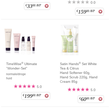
0.0
33
€
00
AVP
159
€
00
AVP
®
®
TimeWise
Ultimate
Satin Hands
Set White
"Wonder-Set"
Tea & Citrus
Hand Softener 60g,
normale/droge
Hand Scrub 220g, Hand
huid
Cream 85g
5.0
5.0
199
€
00
AVP
60
€
00
AVP