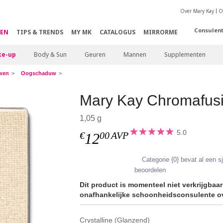
Over Mary Kay
O
Consulen
EN
TIPS & TRENDS
MY MK
CATALOGUS
MIRRORME
e-up
Body & Sun
Geuren
Mannen
Supplementen
wen
Oogschaduw
Mary Kay Chromafus
1,05 g
5.0
€
00
AVP
12
Categorie {0} bevat al een 
beoordelen
Dit product is momenteel niet verkrijgbaa
onafhankelijke schoonheidsconsulente ov
Crystalline (Glanzend)