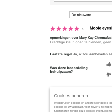
Mooie eye
5
opmerkingen over Mary Kay Chromafu
Prachtige kleur, goed te blenden, geen fa
Laatste regel
Ja, ik zou aanbevelen aa
Was deze beoordeling
behulpzaam?
Cookies beheren
Laat beoordeling zien
1-1
Terug naar
Wij gebruiken cookies en andere soortgelijke to
cookies op uw apparaat, voor zover u ze niet h
Follow Mary Kay:
functioneren zonder deze cookies eventueel nie