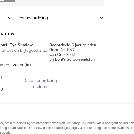
shadow
sion® Eye Shadow
Beoordeeld
6 jaar geleden
Door
Deb1972
ll out en blijft goed zitten
van
Onbekend
Jij bent?
Schoonheidsfan
n een vriend(in)
1
Deze beoordeling
melden
0
 boven
ols, om u te helpen bij het ontdekken waarvan u bij Mary Kay houdt. Als u doorgaat op deze w
eeft gedeactiveerd. U kunt uw cookie-instellingen altijd via de besturingselementen van uw 
Cookies beheren
Impressum
Contact
eCatalogus
Online A
t goed.