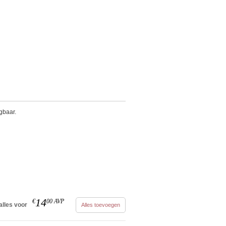
gbaar.
p
14
€
00
AVP
alles voor
Alles toevoegen