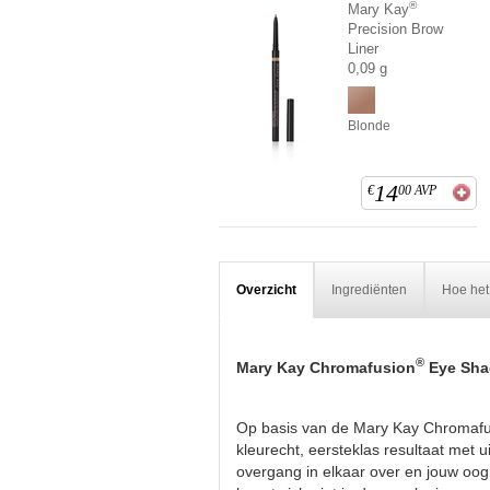
®
Mary Kay
Precision Brow
Liner
0,09 g
Blonde
14
€
00
AVP
Overzicht
Ingrediënten
Hoe het
®
Mary Kay Chromafusion
Eye Sh
Op basis van de Mary Kay Chromafu
kleurecht, eersteklas resultaat met 
overgang in elkaar over en jouw oogm