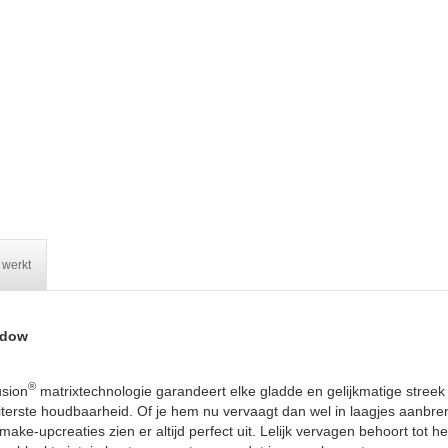
 werkt
adow
®
sion
matrixtechnologie garandeert elke gladde en gelijkmatige stre
uiterste houdbaarheid. Of je hem nu vervaagt dan wel in laagjes aanbr
ake-upcreaties zien er altijd perfect uit. Lelijk vervagen behoort tot 