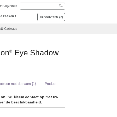
mruilgarantie
te zoeken
PRODUCTEN
(
0
)
🎁 Cadeaus
ion
Eye Shadow
®
sjabloon met de naam {1}.
Product
r online. Neem contact op met uw
er de beschikbaarheid.