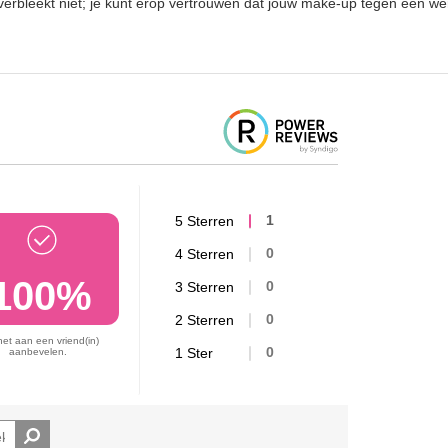
 verbleekt niet; je kunt erop vertrouwen dat jouw make-up tegen een w
5 Sterren
1
4 Sterren
0
100%
3 Sterren
0
2 Sterren
0
het aan een vriend(in)
1 Ster
0
aanbevelen.