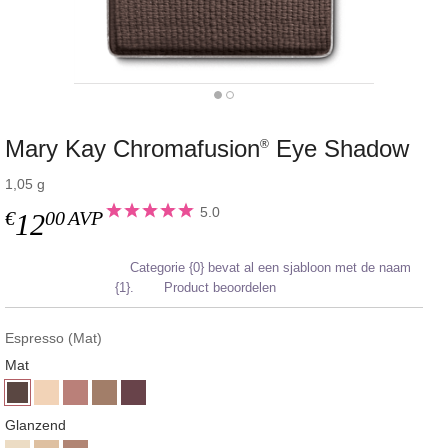
Mary Kay Chromafusion
Eye Shadow
®
1,05 g
5.0
€
00
AVP
12
Categorie {0} bevat al een sjabloon met de naam
{1}.
Product beoordelen
Espresso (Mat)
Mat
Glanzend