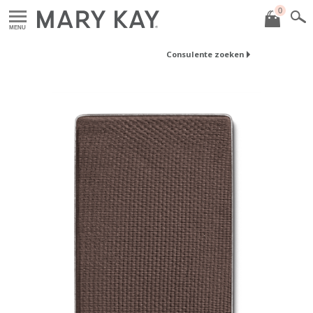
0
MENU
Consulente zoeken