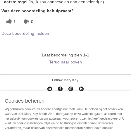
Laatste regel
Ja, ik zou aanbevelen aan een vriend(in)
Was deze beoordeling behulpzaam?
1
0
Deze beoordeling melden
Laat beoordeling zien
1-1
Terug naar boven
Follow Mary Kay:
Cookies beheren
Cookies beheren
Impressum
Contact
eCatalogus
Online Agreement
Wij gebruiken cookies en andere soortgelijke tools, om u te helpen bij het ontdekken
waarvan u bij Mary Kay houdt. Als u doorgaat op deze website, gaat u akkoord met
Gebruikersvorwaarden
Privacy Policy
Direktverkoop etische codec
het gebruik van cookies op uw apparaat, voor zover u ze niet heeft gedeactiveerd. U
kunt uw cookie-instellingen altijd via de besturingselementen van uw browser
Weggooien
InTouch
Consultant Locator
veranderen, maar delen van onze website functioneren zonder deze cookies