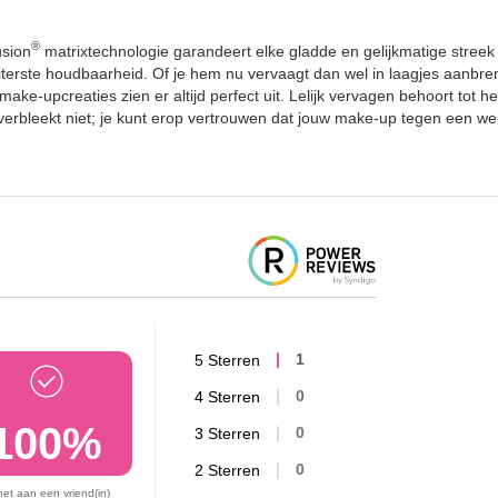
®
sion
matrixtechnologie garandeert elke gladde en gelijkmatige stre
uiterste houdbaarheid. Of je hem nu vervaagt dan wel in laagjes aanbr
ake-upcreaties zien er altijd perfect uit. Lelijk vervagen behoort tot 
 verbleekt niet; je kunt erop vertrouwen dat jouw make-up tegen een w
5 Sterren
1
4 Sterren
0
100%
3 Sterren
0
2 Sterren
0
het aan een vriend(in)