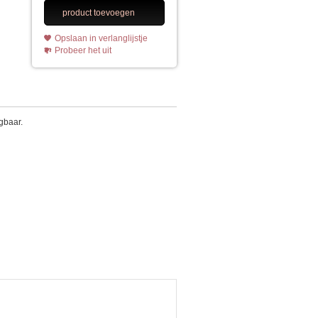
product toevoegen
Opslaan in verlanglijstje
Probeer het uit
gbaar.
p