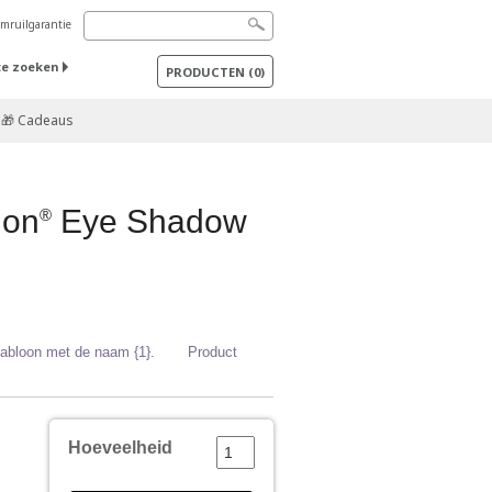
mruilgarantie
te zoeken
PRODUCTEN
(
0
)
🎁 Cadeaus
ion
Eye Shadow
®
sjabloon met de naam {1}.
Product
Hoeveelheid