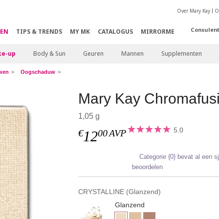
Over Mary Kay
O
Consulen
EN
TIPS & TRENDS
MY MK
CATALOGUS
MIRRORME
e-up
Body & Sun
Geuren
Mannen
Supplementen
wen
Oogschaduw
Mary Kay Chromafus
1,05 g
5.0
€
00
AVP
12
Categorie {0} bevat al een 
beoordelen
CRYSTALLINE (Glanzend)
Glanzend