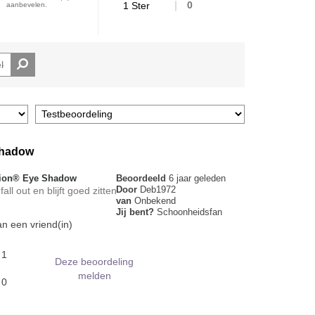
1 Ster
0
aanbevelen.
shadow
sion® Eye Shadow
Beoordeeld
6 jaar geleden
Door
Deb1972
ll out en blijft goed zitten
van
Onbekend
Jij bent?
Schoonheidsfan
n een vriend(in)
1
Deze beoordeling
melden
0