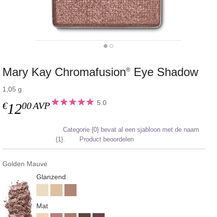
Mary Kay Chromafusion
Eye Shadow
®
1,05 g
5.0
€
00
AVP
12
Categorie {0} bevat al een sjabloon met de naam
{1}.
Product beoordelen
Golden Mauve
Glanzend
Mat