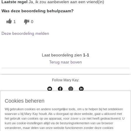
Laatste regel
Ja, ik zou aanbevelen aan een vriend(in)
Was deze beoordeling behulpzaam?
1
0
Deze beoordeling melden
Laat beoordeling zien
1-1
Terug naar boven
Follow Mary Kay:
Cookies beheren
Cookies beheren
Impressum
Contact
eCatalogus
Online Agreement
Wij gebruiken cookies en andere soortgelijke tools, om u te helpen bij het ontdekken
waarvan u bij Mary Kay houdt. Als u doorgaat op deze website, gaat u akkoord met
Gebruikersvorwaarden
Privacy Policy
Direktverkoop etische codec
het gebruik van cookies op uw apparaat, voor zover u ze niet heeft gedeactiveerd. U
kunt uw cookie-instellingen altijd via de besturingselementen van uw browser
Weggooien
InTouch
Consultant Locator
veranderen, maar delen van onze website functioneren zonder deze cookies