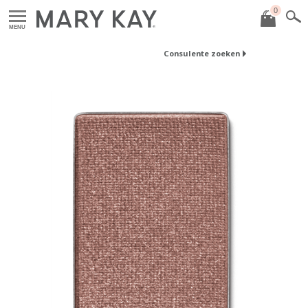
0
MENU
Consulente zoeken