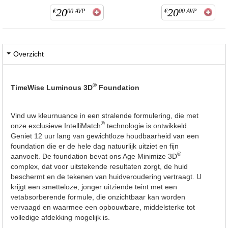
20
20
€
00
AVP
€
00
AVP
Overzicht
®
TimeWise Luminous 3D
Foundation
Vind uw kleurnuance in een stralende formulering, die met
®
onze exclusieve IntelliMatch
technologie is ontwikkeld.
Geniet 12 uur lang van gewichtloze houdbaarheid van een
foundation die er de hele dag natuurlijk uitziet en fijn
®
aanvoelt. De foundation bevat ons Age Minimize 3D
complex, dat voor uitstekende resultaten zorgt, de huid
beschermt en de tekenen van huidveroudering vertraagt. U
krijgt een smetteloze, jonger uitziende teint met een
vetabsorberende formule, die onzichtbaar kan worden
vervaagd en waarmee een opbouwbare, middelsterke tot
volledige afdekking mogelijk is.