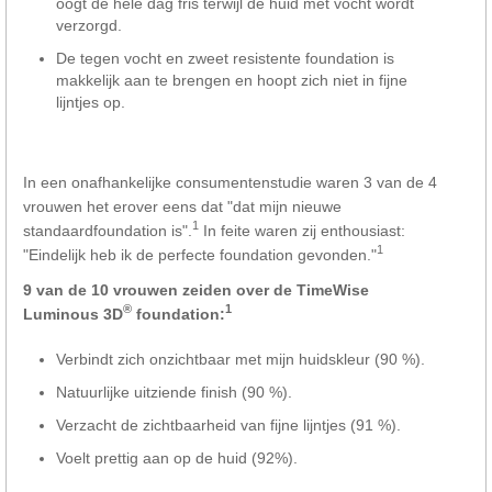
oogt de hele dag fris terwijl de huid met vocht wordt
verzorgd.
De tegen vocht en zweet resistente foundation is
makkelijk aan te brengen en hoopt zich niet in fijne
lijntjes op.
In een onafhankelijke consumentenstudie waren 3 van de 4
vrouwen het erover eens dat "dat mijn nieuwe
1
standaardfoundation is".
In feite waren zij enthousiast:
1
"Eindelijk heb ik de perfecte foundation gevonden."
9 van de 10 vrouwen zeiden over de TimeWise
®
1
Luminous 3D
foundation:
Verbindt zich onzichtbaar met mijn huidskleur (90 %).
Natuurlijke uitziende finish (90 %).
Verzacht de zichtbaarheid van fijne lijntjes (91 %).
Voelt prettig aan op de huid (92%).