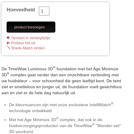
Hoeveelheid
product toevoegen
Opslaan in verlanglijstje
Probeer het uit
Shade-Match vinden
®
De TimeWise Luminous 3D
foundation met het Age Minimize
®
3D
complex gaat verder dan een onzichtbare verbinding met
uw huidskleur – voor schoonheid die geen leeftijd kent. De teint
ziet er smetteloos en jonger uit, de foundation voelt gewichtloos
aan en ziet er de hele dag natuurlijk uit.
®
De kleurnuances zijn met onze exclusieve IntelliMatch
technologie ontwikkeld
®
Met het Age Minimize 3D
complex, dat ook in de
®
huidverzorgingsproducten van de TimeWise
"Wonder-set"
3D voorkomt