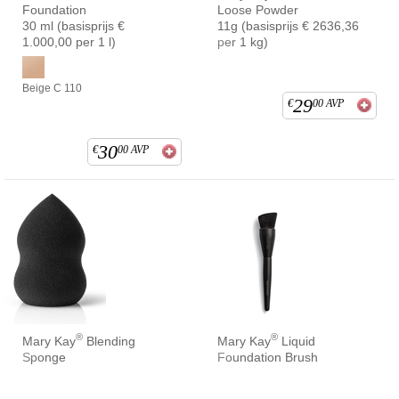
Foundation
Loose Powder
30 ml (basisprijs €
11g (basisprijs € 2636,36
1.000,00 per 1 l)
per 1 kg)
Beige C 110
29
€
00
AVP
30
€
00
AVP
®
®
Mary Kay
Blending
Mary Kay
Liquid
Sponge
Foundation Brush