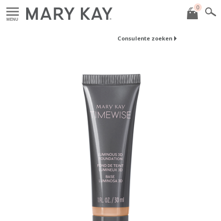
0
MENU
Consulente zoeken