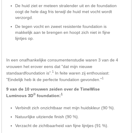
De huid ziet er meteen stralender uit en de foundation
oogt de hele dag fris terwijl de huid met vocht wordt
verzorgd.
De tegen vocht en zweet resistente foundation is
makkelijk aan te brengen en hoopt zich niet in fijne
lijntjes op.
In een onafhankelijke consumentenstudie waren 3 van de 4
vrouwen het erover eens dat "dat mijn nieuwe
1
standaardfoundation is".
In feite waren zij enthousiast:
1
"Eindelijk heb ik de perfecte foundation gevonden."
9 van de 10 vrouwen zeiden over de TimeWise
®
1
Luminous 3D
foundation:
Verbindt zich onzichtbaar met mijn huidskleur (90 %).
Natuurlijke uitziende finish (90 %).
Verzacht de zichtbaarheid van fijne lijntjes (91 %).