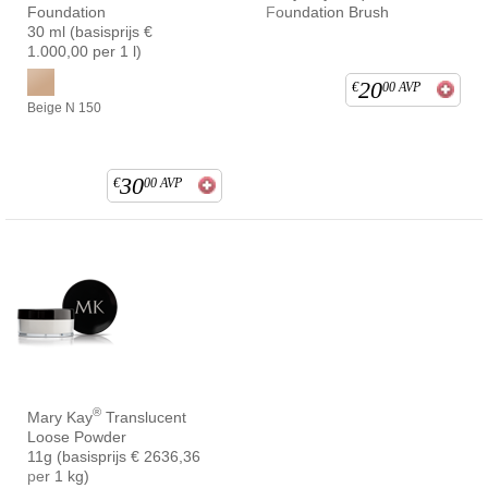
Foundation
Foundation Brush
30 ml (basisprijs €
1.000,00 per 1 l)
20
€
00
AVP
Beige N 150
30
€
00
AVP
®
Mary Kay
Translucent
Loose Powder
11g (basisprijs € 2636,36
per 1 kg)