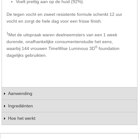
Voelt prettig aan op de huid (92%).
De tegen vocht en zweet resistente formule schenkt 12 uur
vocht en zorgt de hele dag voor een frisse finish.
1
Met de uitspraak waren deelneemsters van een 1 week
durende, onafhankelijke consumentenstudie het eens,
®
waarbij 144 vrouwen TimeWise Luminous 3D
foundation
dagelijks gebruikten.
Aanwending
Ingrediënten
Hoe het werkt
Schrijf de eerste beoordeling