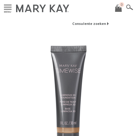
0
MENU
Consulente zoeken