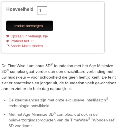
Hoeveelheid
product toevoegen
Opslaan in verlanglijstje
Probeer het uit
Shade-Match vinden
®
De TimeWise Luminous 3D
foundation met het Age Minimize
®
3D
complex gaat verder dan een onzichtbare verbinding met
uw huidskleur – voor schoonheid die geen leeftijd kent. De teint
ziet er smetteloos en jonger uit, de foundation voelt gewichtloos
aan en ziet er de hele dag natuurlijk uit.
®
De kleurnuances zijn met onze exclusieve IntelliMatch
technologie ontwikkeld
®
Met het Age Minimize 3D
complex, dat ook in de
®
huidverzorgingsproducten van de TimeWise
"Wonder-set"
3D voorkomt