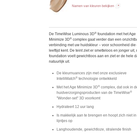
Namen van kleuren bekijken
®
De TimeWise Luminous 3D
foundation met het Age
®
Minimize 3D
complex gaat verder dan een onzichtb
verbinding met uw huidskleur – voor schoonheid die
leeftijd kent. De teint ziet er smetteloos en jonger uit,
foundation voelt gewichtloos aan en ziet er de hele 
natuurlijk uit.
De kleurnuances zijn met onze exclusieve
®
IntelliMatch
technologie ontwikkeld
®
Met het Age Minimize 3D
complex, dat ook in d
®
huidverzorgingsproducten van de TimeWise
"Wonder-set" 3D voorkomt
Hydrateert 12 uur lang
Is makkelijk aan te brengen en hoopt zich niet in 
lijntjes op
Langhoudende, gewichtloze, stralende finish