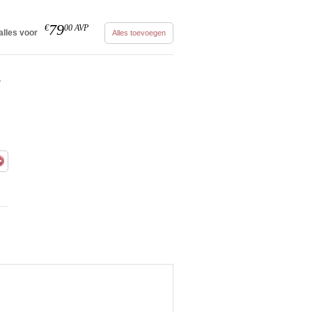
79
€
00
AVP
alles voor
Alles toevoegen
e