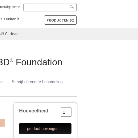
mruilgarantie
te zoeken
PRODUCTEN
(
0
)
🎁 Cadeaus
 3D
Foundation
®
en
Schrijf de eerste beoordeling
Hoeveelheid
product toevoegen