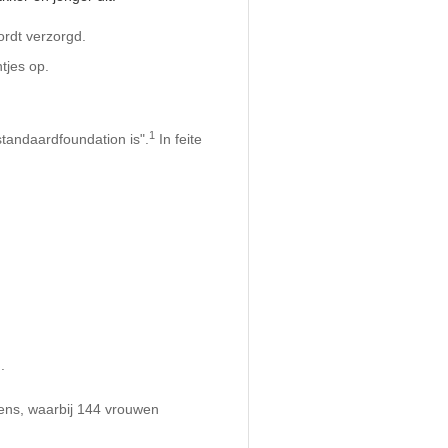
ordt verzorgd.
tjes op.
1
tandaardfoundation is".
In feite
.
ens, waarbij 144 vrouwen