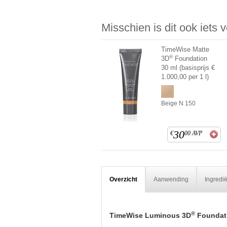
Misschien is dit ook iets 
TimeWise Matte
®
3D
Foundation
30 ml (basisprijs €
1.000,00 per 1 l)
Beige N 150
30
€
00
AVP
Overzicht
Aanwending
Ingredi
®
TimeWise Luminous 3D
Foundat