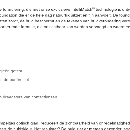
®
 formulering, die met onze exclusieve IntelliMatch
technologie is ontw
ndation die er de hele dag natuurlijk uitziet en fijn aanvoelt. De fou
aten zorgt, de huid beschermt en de tekenen van huidveroudering vertra
absorberende formule, die onzichtbaar kan worden vervaagd en waarme
rgieën getest
t de poriën niet.
n draagsters van contactlenzen.
en rimpeltjes optisch glad, reduceert de zichtbaarheid van onregelmatigh
t de huidskleur. Het resultaat? De huid ziet er meteen gezonder, strak