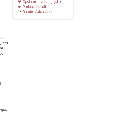
Opslaan in verlanglijstje
Probeer het uit
Shade-Match vinden
are
 geen
 de
dag
e
fijne