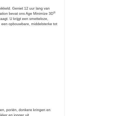
ikkeld. Geniet 12 uur lang van
®
ndation bevat ons Age Minimize 3D
agt. U krijgt een smetteloze,
e een opbouwbare, middelsterke tot
eden, poriën, donkere kringen en
ker en jonger uit.