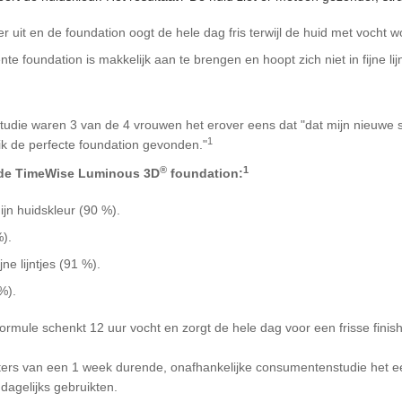
r uit en de foundation oogt de hele dag fris terwijl de huid met vocht w
e foundation is makkelijk aan te brengen en hoopt zich niet in fijne lijn
udie waren 3 van de 4 vrouwen het erover eens dat "dat mijn nieuwe s
1
 ik de perfecte foundation gevonden."
®
1
 de TimeWise Luminous 3D
foundation:
ijn huidskleur (90 %).
%).
ne lijntjes (91 %).
%).
ormule schenkt 12 uur vocht en zorgt de hele dag voor een frisse finish
ers van een 1 week durende, onafhankelijke consumentenstudie het e
dagelijks gebruikten.