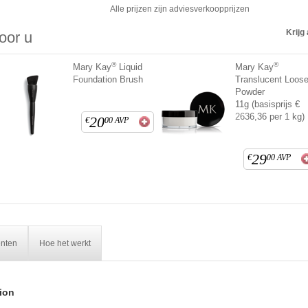
Alle prijzen zijn adviesverkoopprijzen
Krijg 
voor u
®
®
Mary Kay
Liquid
Mary Kay
Foundation Brush
Translucent Loos
Powder
11g (basisprijs €
2636,36 per 1 kg)
20
€
00
AVP
29
€
00
AVP
ënten
Hoe het werkt
ion