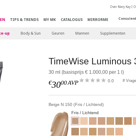
Over Mary Kay
O
Consulen
EN
TIPS & TRENDS
MY MK
CATALOGUS
MIRRORME
e-up
Body & Sun
Geuren
Mannen
Supplementen
TimeWise Luminous
30 ml (basisprijs € 1.000,00 per 1 l)
0.0
# Vrag
€
00
AVP
30
Beige N 150 (Fris / Lichtend)
Fris / Lichtend