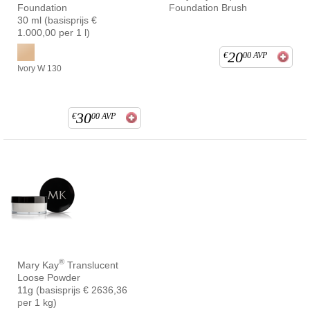
Foundation
Foundation Brush
30 ml (basisprijs €
1.000,00 per 1 l)
20
€
00
AVP
Ivory W 130
30
€
00
AVP
®
Mary Kay
Translucent
Loose Powder
11g (basisprijs € 2636,36
per 1 kg)