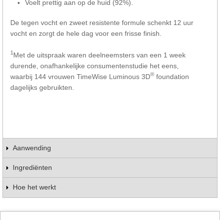
Voelt prettig aan op de huid (92%).
De tegen vocht en zweet resistente formule schenkt 12 uur
vocht en zorgt de hele dag voor een frisse finish.
1
Met de uitspraak waren deelneemsters van een 1 week
durende, onafhankelijke consumentenstudie het eens,
®
waarbij 144 vrouwen TimeWise Luminous 3D
foundation
dagelijks gebruikten.
Aanwending
Ingrediënten
Hoe het werkt
Schrijf de eerste beoordeling