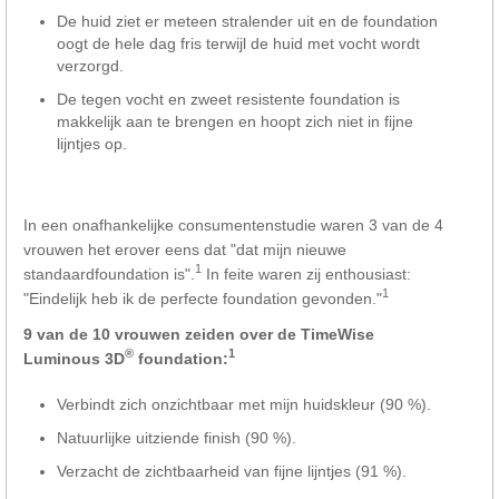
De huid ziet er meteen stralender uit en de foundation
oogt de hele dag fris terwijl de huid met vocht wordt
verzorgd.
De tegen vocht en zweet resistente foundation is
makkelijk aan te brengen en hoopt zich niet in fijne
lijntjes op.
In een onafhankelijke consumentenstudie waren 3 van de 4
vrouwen het erover eens dat "dat mijn nieuwe
1
standaardfoundation is".
In feite waren zij enthousiast:
1
"Eindelijk heb ik de perfecte foundation gevonden."
9 van de 10 vrouwen zeiden over de TimeWise
®
1
Luminous 3D
foundation:
Verbindt zich onzichtbaar met mijn huidskleur (90 %).
Natuurlijke uitziende finish (90 %).
Verzacht de zichtbaarheid van fijne lijntjes (91 %).