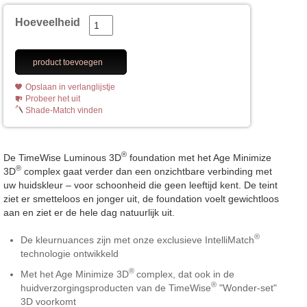
Hoeveelheid
product toevoegen
Opslaan in verlanglijstje
Probeer het uit
Shade-Match vinden
®
De TimeWise Luminous 3D
foundation met het Age Minimize
®
3D
complex gaat verder dan een onzichtbare verbinding met
uw huidskleur – voor schoonheid die geen leeftijd kent. De teint
ziet er smetteloos en jonger uit, de foundation voelt gewichtloos
aan en ziet er de hele dag natuurlijk uit.
®
De kleurnuances zijn met onze exclusieve IntelliMatch
technologie ontwikkeld
®
Met het Age Minimize 3D
complex, dat ook in de
®
huidverzorgingsproducten van de TimeWise
"Wonder-set"
3D voorkomt