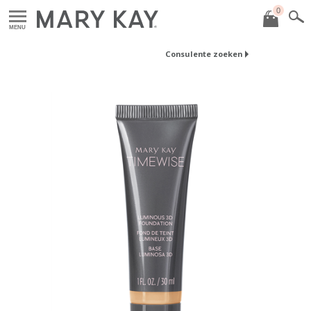
0
MENU
Consulente zoeken