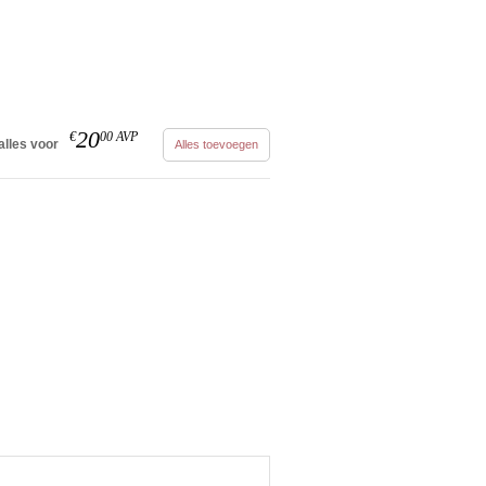
20
€
00
AVP
alles voor
Alles toevoegen