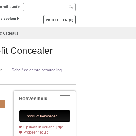
mruilgarantie
te zoeken
PRODUCTEN
(
0
)
🎁 Cadeaus
fit Concealer
en
Schrijf de eerste beoordeling
Hoeveelheid
product toevoegen
Opslaan in verlanglijstje
Probeer het uit