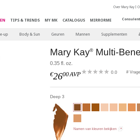
Over Mary Kay
O
Consulen
EN
TIPS & TRENDS
MY MK
CATALOGUS
MIRRORME
e-up
Body & Sun
Geuren
Mannen
Supplementen
Mary Kay
Multi-Bene
®
0.35 fl. oz.
0.0
# Vrag
€
00
AVP
26
Deep 3
Namen van kleuren bekijken