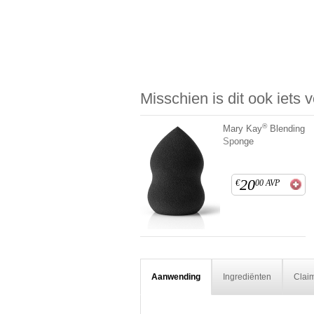
Misschien is dit ook iets 
®
Mary Kay
Blending
Sponge
20
€
00
AVP
Aanwending
Ingrediënten
Clai