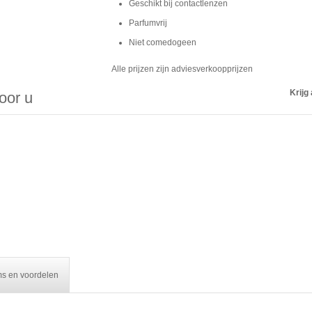
Geschikt bij contactlenzen
Parfumvrij
Niet comedogeen
Alle prijzen zijn adviesverkoopprijzen
Krijg 
voor u
ms en voordelen