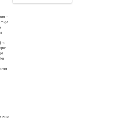
 om te
rèmige
n
ij
j met
ijne
ige
ler
 over
e huid