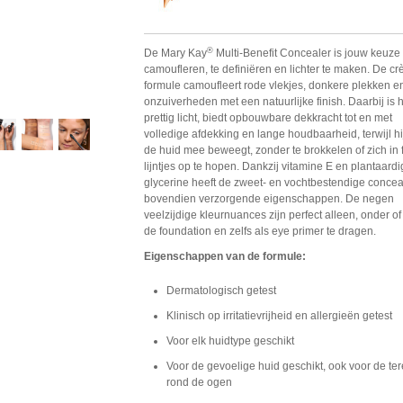
®
De Mary Kay
Multi-Benefit Concealer is jouw keuze
camoufleren, te definiëren en lichter te maken. De c
formule camoufleert rode vlekjes, donkere plekken e
onzuiverheden met een natuurlijke finish. Daarbij is h
prettig licht, biedt opbouwbare dekkracht tot en met
volledige afdekking en lange houdbaarheid, terwijl hi
de huid mee beweegt, zonder te brokkelen of zich in f
lijntjes op te hopen. Dankzij vitamine E en plantaard
glycerine heeft de zweet- en vochtbestendige concea
bovendien verzorgende eigenschappen. De negen
veelzijdige kleurnuances zijn perfect alleen, onder of
de foundation en zelfs als eye primer te dragen.
Eigenschappen van de formule:
Dermatologisch getest
Klinisch op irritatievrijheid en allergieën getest
Voor elk huidtype geschikt
Voor de gevoelige huid geschikt, ook voor de ter
rond de ogen