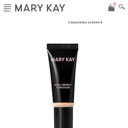
0
MENU
Consulente zoeken