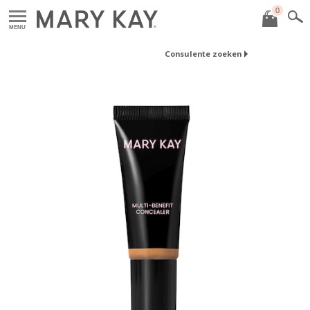
0
MENU
Consulente zoeken