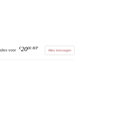
20
€
00
AVP
alles voor
Alles toevoegen