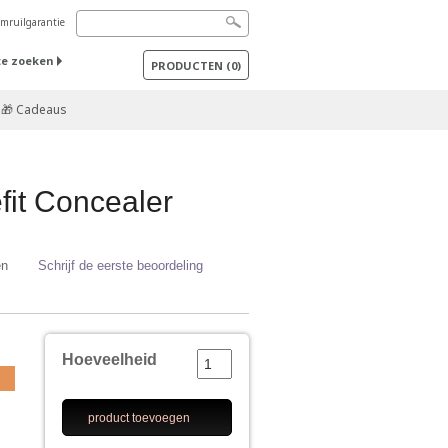
mruilgarantie
te zoeken
PRODUCTEN
(
0
)
🎁 Cadeaus
fit Concealer
en
Schrijf de eerste beoordeling
Hoeveelheid
product toevoegen