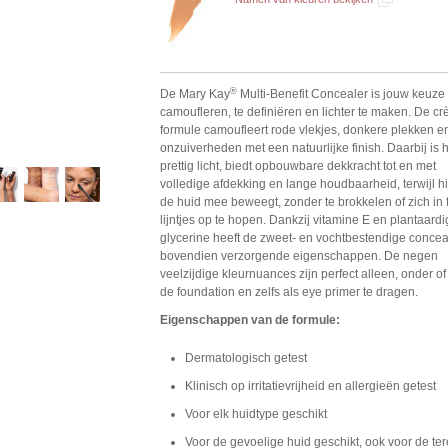
®
De Mary Kay
Multi-Benefit Concealer is jouw keuze
camoufleren, te definiëren en lichter te maken. De c
formule camoufleert rode vlekjes, donkere plekken e
onzuiverheden met een natuurlijke finish. Daarbij is h
prettig licht, biedt opbouwbare dekkracht tot en met
volledige afdekking en lange houdbaarheid, terwijl hi
de huid mee beweegt, zonder te brokkelen of zich in f
lijntjes op te hopen. Dankzij vitamine E en plantaard
glycerine heeft de zweet- en vochtbestendige concea
bovendien verzorgende eigenschappen. De negen
veelzijdige kleurnuances zijn perfect alleen, onder of
de foundation en zelfs als eye primer te dragen.
Eigenschappen van de formule:
Dermatologisch getest
Klinisch op irritatievrijheid en allergieën getest
Voor elk huidtype geschikt
Voor de gevoelige huid geschikt, ook voor de ter