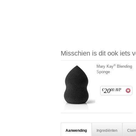
Misschien is dit ook iets 
®
Mary Kay
Blending
Sponge
20
€
00
AVP
Aanwending
Ingrediënten
Clai