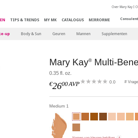
Over Mary Kay
O
Consulen
EN
TIPS & TRENDS
MY MK
CATALOGUS
MIRRORME
e-up
Body & Sun
Geuren
Mannen
Supplementen
Mary Kay
Multi-Bene
®
0.35 fl. oz.
0.0
# Vrag
€
00
AVP
26
Medium 1
Namen van kleuren bekijken