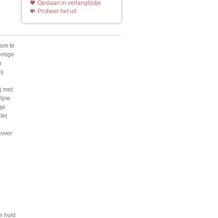
Opslaan in verlanglijstje
Probeer het uit
 om te
rèmige
n
ij
j met
ijne
ige
ler
 over
e huid