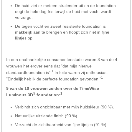
De huid ziet er meteen stralender uit en de foundation
oogt de hele dag fris terwijl de huid met vocht wordt
verzorgd.
De tegen vocht en zweet resistente foundation is
makkelijk aan te brengen en hoopt zich niet in fijne
lijntjes op.
In een onafhankelijke consumentenstudie waren 3 van de 4
vrouwen het erover eens dat "dat mijn nieuwe
1
standaardfoundation is".
In feite waren zij enthousiast:
1
"Eindelijk heb ik de perfecte foundation gevonden."
9 van de 10 vrouwen zeiden over de TimeWise
®
1
Luminous 3D
foundation:
Verbindt zich onzichtbaar met mijn huidskleur (90 %).
Natuurlijke uitziende finish (90 %).
Verzacht de zichtbaarheid van fijne lijntjes (91 %).