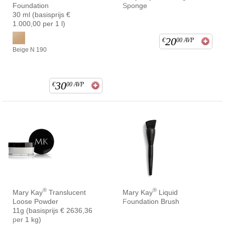
Foundation
Sponge
30 ml (basisprijs €
1.000,00 per 1 l)
20
€
00
AVP
Beige N 190
30
€
00
AVP
®
®
Mary Kay
Translucent
Mary Kay
Liquid
Loose Powder
Foundation Brush
11g (basisprijs € 2636,36
per 1 kg)