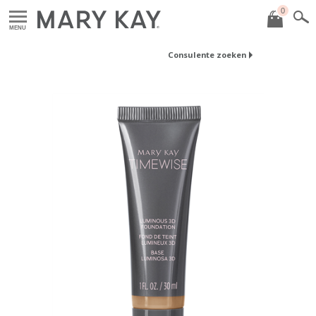
0
MENU
Consulente zoeken