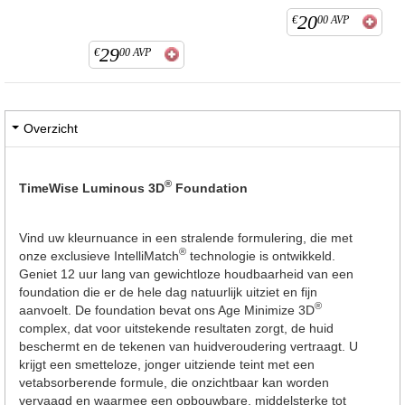
20
€
00
AVP
29
€
00
AVP
Overzicht
®
TimeWise Luminous 3D
Foundation
Vind uw kleurnuance in een stralende formulering, die met
®
onze exclusieve IntelliMatch
technologie is ontwikkeld.
Geniet 12 uur lang van gewichtloze houdbaarheid van een
foundation die er de hele dag natuurlijk uitziet en fijn
®
aanvoelt. De foundation bevat ons Age Minimize 3D
complex, dat voor uitstekende resultaten zorgt, de huid
beschermt en de tekenen van huidveroudering vertraagt. U
krijgt een smetteloze, jonger uitziende teint met een
vetabsorberende formule, die onzichtbaar kan worden
vervaagd en waarmee een opbouwbare, middelsterke tot