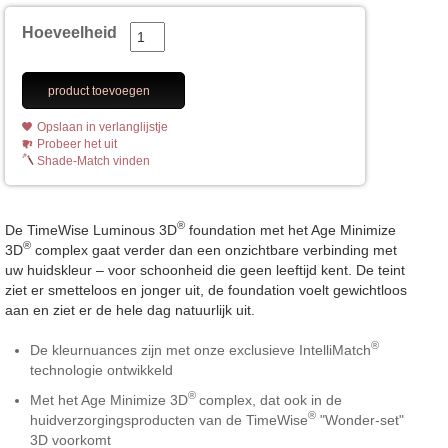
Hoeveelheid
product toevoegen
Opslaan in verlanglijstje
Probeer het uit
Shade-Match vinden
®
De TimeWise Luminous 3D
foundation met het Age Minimize
®
3D
complex gaat verder dan een onzichtbare verbinding met
uw huidskleur – voor schoonheid die geen leeftijd kent. De teint
ziet er smetteloos en jonger uit, de foundation voelt gewichtloos
aan en ziet er de hele dag natuurlijk uit.
®
De kleurnuances zijn met onze exclusieve IntelliMatch
technologie ontwikkeld
®
Met het Age Minimize 3D
complex, dat ook in de
®
huidverzorgingsproducten van de TimeWise
"Wonder-set"
3D voorkomt