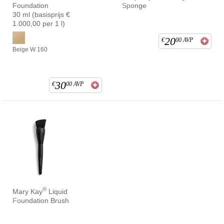
Foundation
Sponge
30 ml (basisprijs €
1.000,00 per 1 l)
20
€
00
AVP
Beige W 160
30
€
00
AVP
®
Mary Kay
Liquid
Foundation Brush