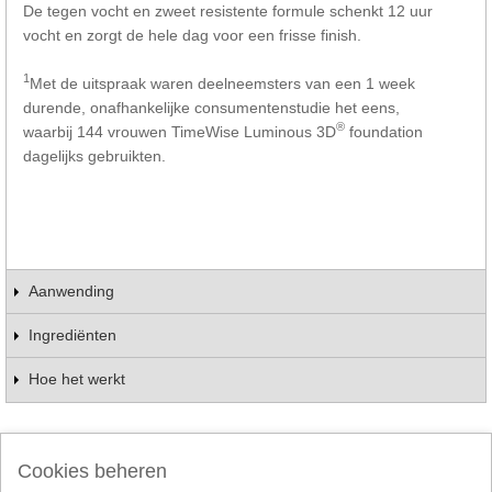
De tegen vocht en zweet resistente formule schenkt 12 uur
vocht en zorgt de hele dag voor een frisse finish.
1
Met de uitspraak waren deelneemsters van een 1 week
durende, onafhankelijke consumentenstudie het eens,
®
waarbij 144 vrouwen TimeWise Luminous 3D
foundation
dagelijks gebruikten.
Aanwending
Ingrediënten
Hoe het werkt
Schrijf de eerste beoordeling
Cookies beheren
Follow Mary Kay: