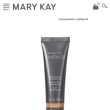
0
MENU
Consulente zoeken