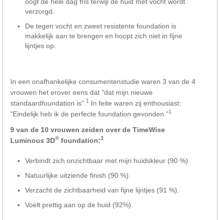
oogt de hele dag fris terwijl de huid met vocht wordt
verzorgd.
De tegen vocht en zweet resistente foundation is
makkelijk aan te brengen en hoopt zich niet in fijne
lijntjes op.
In een onafhankelijke consumentenstudie waren 3 van de 4
vrouwen het erover eens dat "dat mijn nieuwe
1
standaardfoundation is".
In feite waren zij enthousiast:
1
"Eindelijk heb ik de perfecte foundation gevonden."
9 van de 10 vrouwen zeiden over de TimeWise
®
1
Luminous 3D
foundation:
Verbindt zich onzichtbaar met mijn huidskleur (90 %).
Natuurlijke uitziende finish (90 %).
Verzacht de zichtbaarheid van fijne lijntjes (91 %).
Voelt prettig aan op de huid (92%).