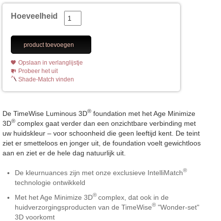
Hoeveelheid
product toevoegen
Opslaan in verlanglijstje
Probeer het uit
Shade-Match vinden
®
De TimeWise Luminous 3D
foundation met het Age Minimize
®
3D
complex gaat verder dan een onzichtbare verbinding met
uw huidskleur – voor schoonheid die geen leeftijd kent. De teint
ziet er smetteloos en jonger uit, de foundation voelt gewichtloos
aan en ziet er de hele dag natuurlijk uit.
®
De kleurnuances zijn met onze exclusieve IntelliMatch
technologie ontwikkeld
®
Met het Age Minimize 3D
complex, dat ook in de
®
huidverzorgingsproducten van de TimeWise
"Wonder-set"
3D voorkomt