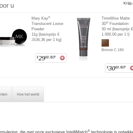
Krijg 
voor u
®
Mary Kay
TimeWise Matte
®
Translucent Loose
3D
Foundation
Powder
30 ml (basisprijs 
11g (basisprijs €
1.000,00 per 1 l)
2636,36 per 1 kg)
Bronze C 180
29
€
00
AVP
30
€
00
AVP
ënten
Hoe het werkt
®
mulering, die met onze exclusieve IntelliMatch
technologie is ontwikk