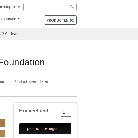
mruilgarantie
te zoeken
PRODUCTEN
(
0
)
🎁 Cadeaus
Foundation
aar
Product beoordelen
Hoeveelheid
product toevoegen