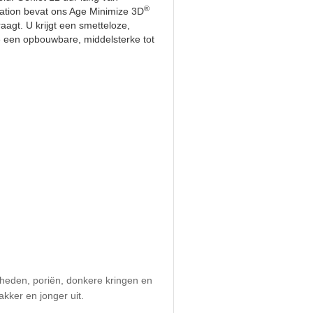
®
ndation bevat ons Age Minimize 3D
agt. U krijgt een smetteloze,
e een opbouwbare, middelsterke tot
igheden, poriën, donkere kringen en
kker en jonger uit.