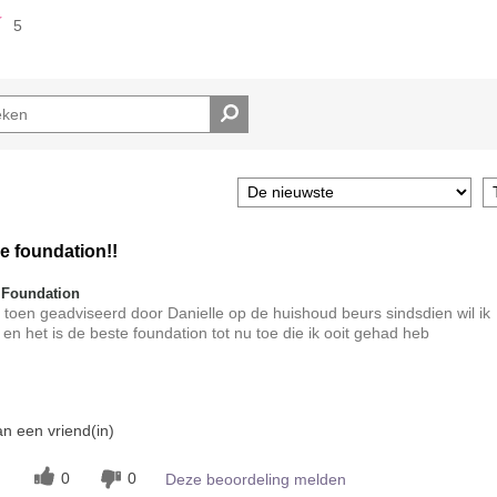
5
e foundation!!
 Foundation
 me toen geadviseerd door Danielle op de huishoud beurs sindsdien wil ik
 en het is de beste foundation tot nu toe die ik ooit gehad heb
t?
n een vriend(in)
5
jking met andere door
0
0
Deze beoordeling melden
ke-up?
5