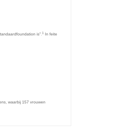
1
tandaardfoundation is".
In feite
ens, waarbij 157 vrouwen