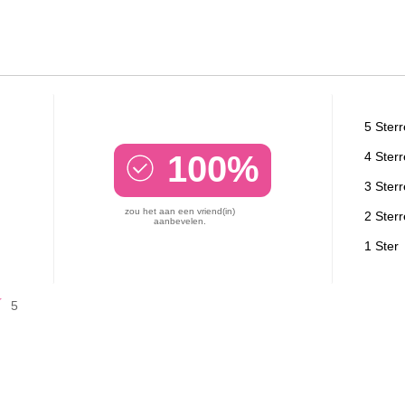
5 Ster
100%
4 Ster
3 Ster
zou het aan een vriend(in)
2 Ster
aanbevelen.
1 Ster
5