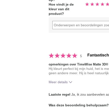
Beoordeeld
Hoe vindt je de
5.0
kleur van dit
van
de
product?
5
sterren
Fantastisch
5
opmerkingen over TimeWise Matte 3D®
Hij kleurt perfect bij mijn huid, het is
geen andere meer. Hij is heel natuurlijk
Meer details
Hoe vindt je de kleur van dit produc
Laatste regel
Ja, ik zou aanbevelen aa
Hoe bevalt je het product in vergeli
Was deze beoordeling behulpzaam?
je gebruikte merken decoratieve ma