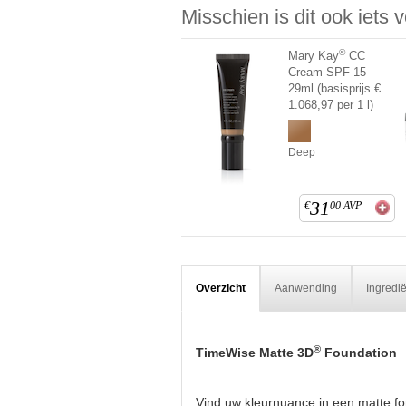
Misschien is dit ook iets 
®
Mary Kay
CC
Cream SPF 15
29ml (basisprijs €
1.068,97 per 1 l)
Deep
31
€
00
AVP
Overzicht
Aanwending
Ingredi
®
TimeWise Matte 3D
Foundation
Vind uw kleurnuance in een matte for