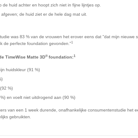
de huid achter en hoopt zich niet in fijne lijntjes op.
afgeven; de huid ziet er de hele dag mat uit.
udie was 83 % van de vrouwen het erover eens dat "dat mijn nieuwe s
1
 ik de perfecte foundation gevonden."
®
1
 de TimeWise Matte 3D
foundation:
ijn huidskleur (91 %)
%)
 (92 %)
 %) en voelt niet uitdrogend aan (90 %)
ers van een 1 week durende, onafhankelijke consumentenstudie het e
ijks gebruikten.