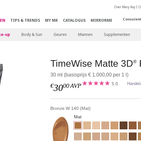
Over Mary Kay
O
Consulen
EN
TIPS & TRENDS
MY MK
CATALOGUS
MIRRORME
e-up
Body & Sun
Geuren
Mannen
Supplementen
TimeWise Matte 3D
®
30 ml (basisprijs € 1.000,00 per 1 l)
5.0
Handel
€
00
AVP
30
Bronze W 140 (Mat)
Mat