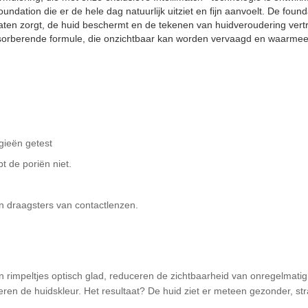
ndation die er de hele dag natuurlijk uitziet en fijn aanvoelt. De fou
aten zorgt, de huid beschermt en de tekenen van huidveroudering vertra
absorberende formule, die onzichtbaar kan worden vervaagd en waarme
rgieën getest
t de poriën niet.
n draagsters van contactlenzen.
s en rimpeltjes optisch glad, reduceren de zichtbaarheid van onregelmat
n de huidskleur. Het resultaat? De huid ziet er meteen gezonder, stra