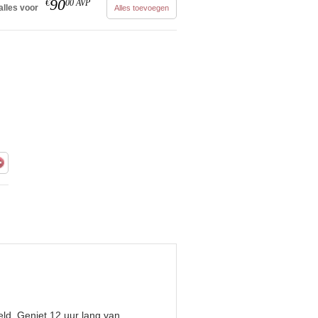
90
€
00
AVP
alles voor
Alles toevoegen
€
eld. Geniet 12 uur lang van