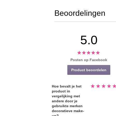
Beoordelingen
5.0
Posten op Facebook
Product beoordelen
Beoordeeld
Hoe bevalt je het
5.0
product in
van
de
vergelijking met
5
sterren
andere door je
gebruikte merken
decoratieve make-
up?