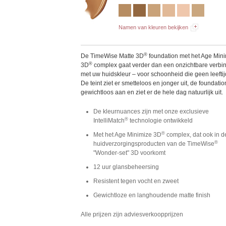
Namen van kleuren bekijken
®
De TimeWise Matte 3D
foundation met het Age Min
®
3D
complex gaat verder dan een onzichtbare verbi
met uw huidskleur – voor schoonheid die geen leeftij
De teint ziet er smetteloos en jonger uit, de foundatio
gewichtloos aan en ziet er de hele dag natuurlijk uit.
De kleurnuances zijn met onze exclusieve
®
IntelliMatch
technologie ontwikkeld
®
Met het Age Minimize 3D
complex, dat ook in d
®
huidverzorgingsproducten van de TimeWise
"Wonder-set" 3D voorkomt
12 uur glansbeheersing
Resistent tegen vocht en zweet
Gewichtloze en langhoudende matte finish
Alle prijzen zijn adviesverkoopprijzen