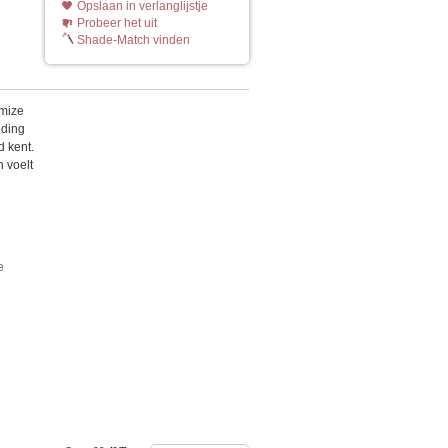
Opslaan in verlanglijstje
Probeer het uit
Shade-Match vinden
imize
nding
d kent.
n voelt
e