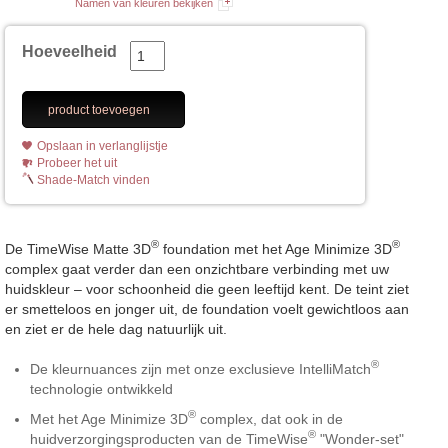
Namen van kleuren bekijken
Hoeveelheid
product toevoegen
Opslaan in verlanglijstje
Probeer het uit
Shade-Match vinden
®
®
De TimeWise Matte 3D
foundation met het Age Minimize 3D
complex gaat verder dan een onzichtbare verbinding met uw
huidskleur – voor schoonheid die geen leeftijd kent. De teint ziet
er smetteloos en jonger uit, de foundation voelt gewichtloos aan
en ziet er de hele dag natuurlijk uit.
®
De kleurnuances zijn met onze exclusieve IntelliMatch
technologie ontwikkeld
®
Met het Age Minimize 3D
complex, dat ook in de
®
huidverzorgingsproducten van de TimeWise
"Wonder-set"