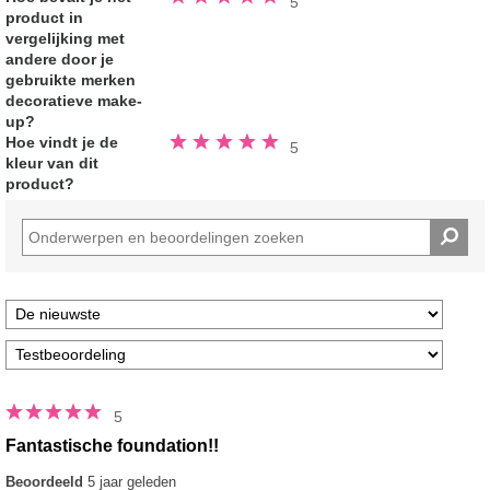
5
5.0
product in
van
de
vergelijking met
5
sterren
andere door je
gebruikte merken
decoratieve make-
up?
Beoordeeld
Hoe vindt je de
5
5.0
kleur van dit
van
de
product?
5
sterren
5
Fantastische foundation!!
Beoordeeld
5 jaar geleden