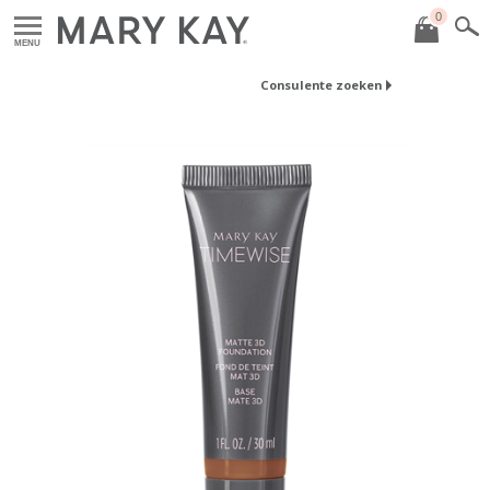
0
MENU
Consulente zoeken