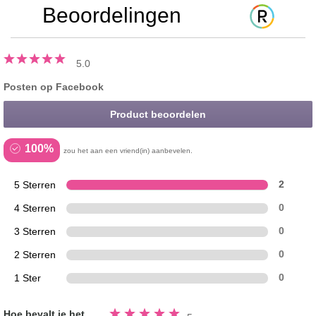
Beoordelingen
5.0
Posten op Facebook
Product beoordelen
100%
zou het aan een vriend(in) aanbevelen.
5 Sterren
2
4 Sterren
0
3 Sterren
0
2 Sterren
0
1 Ster
0
Beoordeeld
Hoe bevalt je het