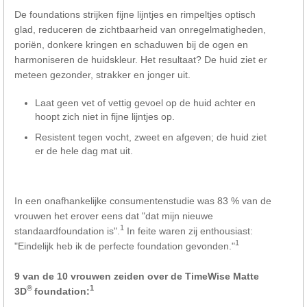
De foundations strijken fijne lijntjes en rimpeltjes optisch
glad, reduceren de zichtbaarheid van onregelmatigheden,
poriën, donkere kringen en schaduwen bij de ogen en
harmoniseren de huidskleur. Het resultaat? De huid ziet er
meteen gezonder, strakker en jonger uit.
Laat geen vet of vettig gevoel op de huid achter en
hoopt zich niet in fijne lijntjes op.
Resistent tegen vocht, zweet en afgeven; de huid ziet
er de hele dag mat uit.
In een onafhankelijke consumentenstudie was 83 % van de
vrouwen het erover eens dat "dat mijn nieuwe
1
standaardfoundation is".
In feite waren zij enthousiast:
1
"Eindelijk heb ik de perfecte foundation gevonden."
9 van de 10 vrouwen zeiden over de TimeWise Matte
®
1
3D
foundation: