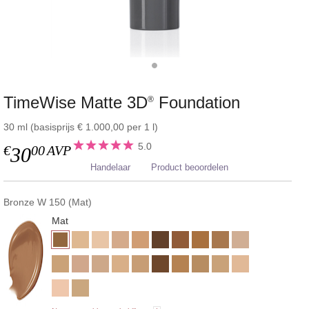
TimeWise Matte 3D
Foundation
®
30 ml (basisprijs € 1.000,00 per 1 l)
5.0
€
00
AVP
30
Handelaar
Product beoordelen
Bronze W 150 (Mat)
Mat