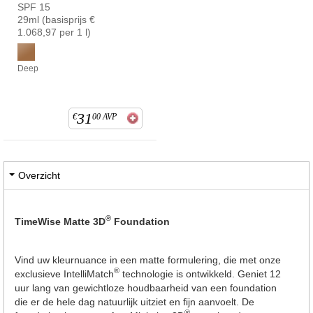
SPF 15
29ml (basisprijs €
1.068,97 per 1 l)
Deep
31
€
00
AVP
Overzicht
®
TimeWise Matte 3D
Foundation
Vind uw kleurnuance in een matte formulering, die met onze
®
exclusieve IntelliMatch
technologie is ontwikkeld. Geniet 12
uur lang van gewichtloze houdbaarheid van een foundation
die er de hele dag natuurlijk uitziet en fijn aanvoelt. De
®