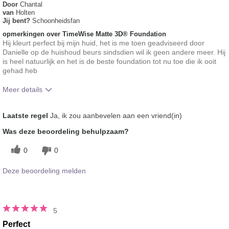
Door
Chantal
van
Holten
Jij bent?
Schoonheidsfan
opmerkingen over TimeWise Matte 3D® Foundation
Hij kleurt perfect bij mijn huid, het is me toen geadviseerd door
Danielle op de huishoud beurs sindsdien wil ik geen andere meer. Hij
is heel natuurlijk en het is de beste foundation tot nu toe die ik ooit
gehad heb
Meer details
Hoe vindt je de kleur van dit product?
5
Laatste regel
Ja, ik zou aanbevelen aan een vriend(in)
Hoe bevalt je het product in vergelijking
5
Was deze beoordeling behulpzaam?
met andere door je gebruikte merken
decoratieve make-up?
0
0
Deze beoordeling melden
5
Perfect