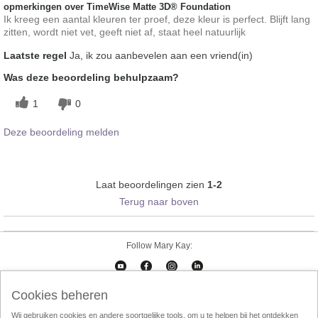
opmerkingen over TimeWise Matte 3D® Foundation
Ik kreeg een aantal kleuren ter proef, deze kleur is perfect. Blijft lang
zitten, wordt niet vet, geeft niet af, staat heel natuurlijk
Laatste regel
Ja, ik zou aanbevelen aan een vriend(in)
Was deze beoordeling behulpzaam?
1
0
Deze beoordeling melden
Laat beoordelingen zien
1-2
Terug naar boven
Follow Mary Kay:
Cookies beheren
Cookies beheren
Impressum
Contact
eCatalogus
Online Agreement
Wij gebruiken cookies en andere soortgelijke tools, om u te helpen bij het ontdekken