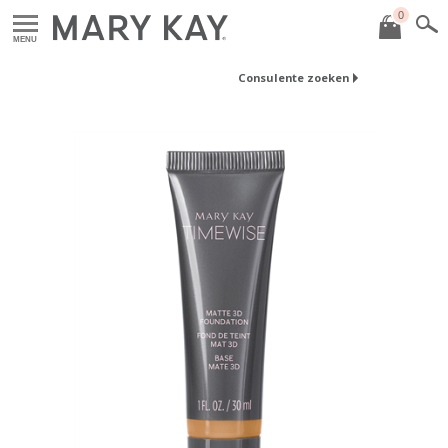
0
MENU
Consulente zoeken