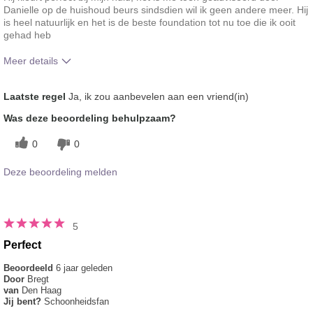
Danielle op de huishoud beurs sindsdien wil ik geen andere meer. Hij
is heel natuurlijk en het is de beste foundation tot nu toe die ik ooit
gehad heb
Meer details
Hoe vindt je de kleur van dit product?
5
Laatste regel
Ja, ik zou aanbevelen aan een vriend(in)
Hoe bevalt je het product in vergelijking
5
Was deze beoordeling behulpzaam?
met andere door je gebruikte merken
decoratieve make-up?
0
0
Deze beoordeling melden
5
Perfect
Beoordeeld
6 jaar geleden
Door
Bregt
van
Den Haag
Jij bent?
Schoonheidsfan