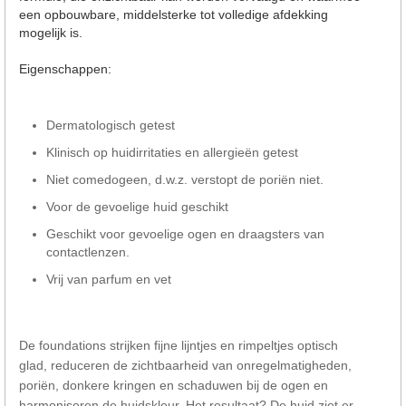
een opbouwbare, middelsterke tot volledige afdekking
mogelijk is.
Eigenschappen:
Dermatologisch getest
Klinisch op huidirritaties en allergieën getest
Niet comedogeen, d.w.z. verstopt de poriën niet.
Voor de gevoelige huid geschikt
Geschikt voor gevoelige ogen en draagsters van
contactlenzen.
Vrij van parfum en vet
De foundations strijken fijne lijntjes en rimpeltjes optisch
glad, reduceren de zichtbaarheid van onregelmatigheden,
poriën, donkere kringen en schaduwen bij de ogen en
harmoniseren de huidskleur. Het resultaat? De huid ziet er