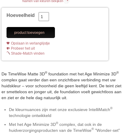
Namen van kleuren bekijken
Hoeveelheid
product toevoegen
Opslaan in verlanglijstje
Probeer het uit
Shade-Match vinden
®
®
De TimeWise Matte 3D
foundation met het Age Minimize 3D
complex gaat verder dan een onzichtbare verbinding met uw
huidskleur – voor schoonheid die geen leeftijd kent. De teint ziet
er smetteloos en jonger uit, de foundation voelt gewichtloos aan
en ziet er de hele dag natuurlijk uit.
®
De kleurnuances zijn met onze exclusieve IntelliMatch
technologie ontwikkeld
®
Met het Age Minimize 3D
complex, dat ook in de
®
huidverzorgingsproducten van de TimeWise
"Wonder-set"