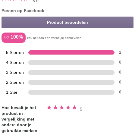
5.0
Posten op Facebook
Product beoordelen
100%
zou het aan een vriend(in) aanbevelen.
5 Sterren
2
4 Sterren
0
3 Sterren
0
2 Sterren
0
1 Ster
0
Beoordeeld
Hoe bevalt je het
5
5.0
product in
van
de
vergelijking met
5
sterren
andere door je
gebruikte merken