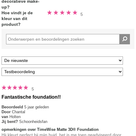
decoratieve make-
up?
Beoordeeld
Hoe vindt je de
5
5.0
kleur van dit
van
de
product?
5
sterren
5
Fantastische foundation!!
Beoordeeld
5 jaar geleden
Door
Chantal
van
Holten
Jij bent?
Schoonheidsfan
opmerkingen over TimeWise Matte 3D® Foundation
Hij kleurt perfect bij mijn huid, het is me toen geadviseerd door