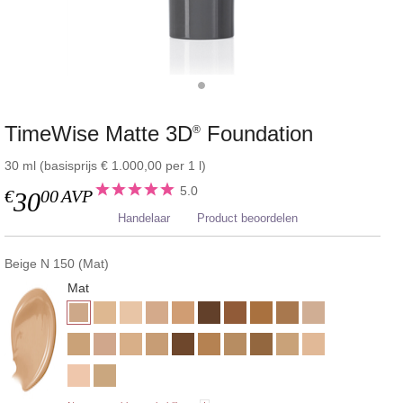
TimeWise Matte 3D
Foundation
®
30 ml (basisprijs € 1.000,00 per 1 l)
5.0
€
00
AVP
30
Handelaar
Product beoordelen
Beige N 150 (Mat)
Mat