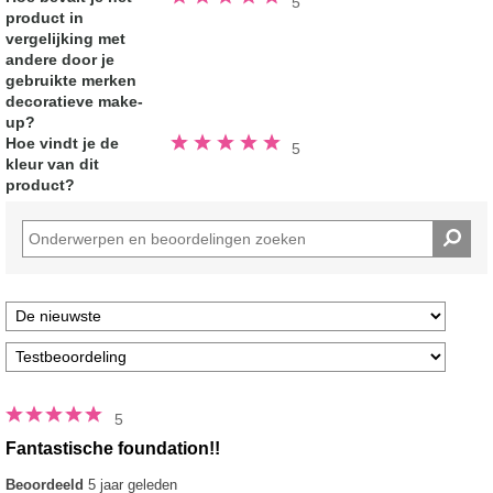
5
5.0
product in
van
de
vergelijking met
5
sterren
andere door je
gebruikte merken
decoratieve make-
up?
Beoordeeld
Hoe vindt je de
5
5.0
kleur van dit
van
de
product?
5
sterren
5
Fantastische foundation!!
Beoordeeld
5 jaar geleden