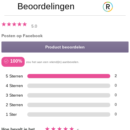
Beoordelingen
5.0
Posten op Facebook
Product beoordelen
100%
zou het aan een vriend(in) aanbevelen.
5 Sterren
2
4 Sterren
0
3 Sterren
0
2 Sterren
0
1 Ster
0
Beoordeeld
Hoe bevalt je het