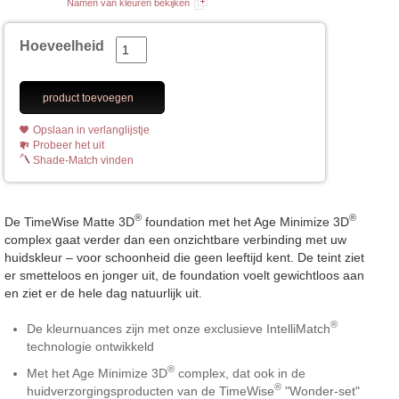
Namen van kleuren bekijken
Hoeveelheid
product toevoegen
Opslaan in verlanglijstje
Probeer het uit
Shade-Match vinden
®
®
De TimeWise Matte 3D
foundation met het Age Minimize 3D
complex gaat verder dan een onzichtbare verbinding met uw
huidskleur – voor schoonheid die geen leeftijd kent. De teint ziet
er smetteloos en jonger uit, de foundation voelt gewichtloos aan
en ziet er de hele dag natuurlijk uit.
®
De kleurnuances zijn met onze exclusieve IntelliMatch
technologie ontwikkeld
®
Met het Age Minimize 3D
complex, dat ook in de
®
huidverzorgingsproducten van de TimeWise
"Wonder-set"