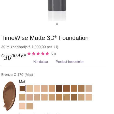
TimeWise Matte 3D
Foundation
®
30 ml (basisprijs € 1.000,00 per 1 l)
5.0
€
00
AVP
30
Handelaar
Product beoordelen
Bronze C 170 (Mat)
Mat