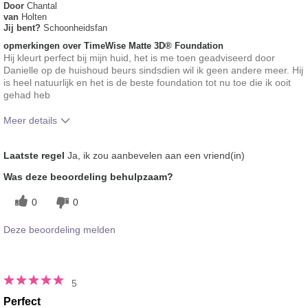
Door
Chantal
van
Holten
Jij bent?
Schoonheidsfan
opmerkingen over TimeWise Matte 3D® Foundation
Hij kleurt perfect bij mijn huid, het is me toen geadviseerd door
Danielle op de huishoud beurs sindsdien wil ik geen andere meer. Hij
is heel natuurlijk en het is de beste foundation tot nu toe die ik ooit
gehad heb
Meer details
Hoe vindt je de kleur van dit product?
5
Laatste regel
Ja, ik zou aanbevelen aan een vriend(in)
Hoe bevalt je het product in vergelijking
5
Was deze beoordeling behulpzaam?
met andere door je gebruikte merken
decoratieve make-up?
0
0
Deze beoordeling melden
5
Perfect