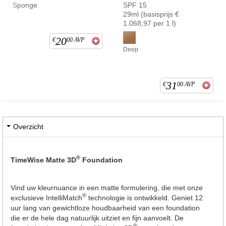
Sponge
SPF 15
29ml (basisprijs €
1.068,97 per 1 l)
20
€
00
AVP
Deep
31
€
00
AVP
Overzicht
®
TimeWise Matte 3D
Foundation
Vind uw kleurnuance in een matte formulering, die met onze
®
exclusieve IntelliMatch
technologie is ontwikkeld. Geniet 12
uur lang van gewichtloze houdbaarheid van een foundation
die er de hele dag natuurlijk uitziet en fijn aanvoelt. De
®