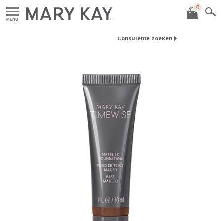
0
MENU
Consulente zoeken