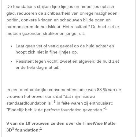
De foundations strijken fijne lijntjes en rimpeltjes optisch
glad, reduceren de zichtbaarheid van onregelmatigheden,
poriën, donkere kringen en schaduwen bij de ogen en
harmoniseren de huidskleur. Het resultaat? De huid ziet er
meteen gezonder, strakker en jonger uit.
Laat geen vet of vettig gevoel op de huid achter en
hoopt zich niet in fijne lijntjes op.
Resistent tegen vocht, zweet en afgeven; de huid ziet
er de hele dag mat uit.
In een onafhankelijke consumentenstudie was 83 % van de
vrouwen het erover eens dat "dat mijn nieuwe
1
standaardfoundation is".
In feite waren zij enthousiast:
1
"Eindelijk heb ik de perfecte foundation gevonden."
9 van de 10 vrouwen zeiden over de TimeWise Matte
®
1
3D
foundation: