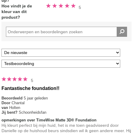
up?
Beoordeeld
Hoe vindt je de
5
5.0
kleur van dit
van
de
product?
5
sterren
5
Fantastische foundation!!
Beoordeeld
5 jaar geleden
Door
Chantal
van
Holten
Jij bent?
Schoonheidsfan
opmerkingen over TimeWise Matte 3D® Foundation
Hij kleurt perfect bij mijn huid, het is me toen geadviseerd door
Danielle op de huishoud beurs sindsdien wil ik geen andere meer. Hij