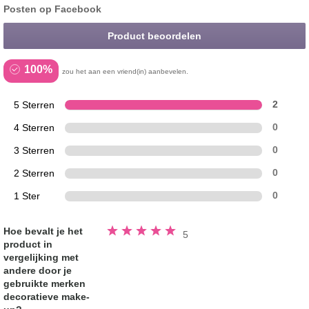
Posten op Facebook
Product beoordelen
100%
zou het aan een vriend(in) aanbevelen.
5 Sterren
2
4 Sterren
0
3 Sterren
0
2 Sterren
0
1 Ster
0
Beoordeeld
Hoe bevalt je het
5
5.0
product in
van
de
vergelijking met
5
sterren
andere door je
gebruikte merken
decoratieve make-