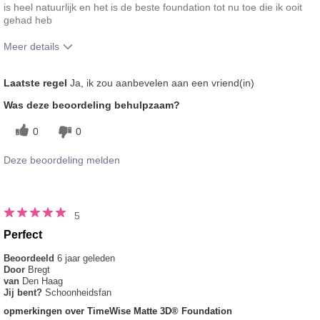
is heel natuurlijk en het is de beste foundation tot nu toe die ik ooit
gehad heb
Meer details
Hoe vindt je de kleur van dit product?
5
Laatste regel
Ja, ik zou aanbevelen aan een vriend(in)
Hoe bevalt je het product in vergelijking
5
Was deze beoordeling behulpzaam?
met andere door je gebruikte merken
decoratieve make-up?
0
0
Deze beoordeling melden
5
Perfect
Beoordeeld
6 jaar geleden
Door
Bregt
van
Den Haag
Jij bent?
Schoonheidsfan
opmerkingen over TimeWise Matte 3D® Foundation