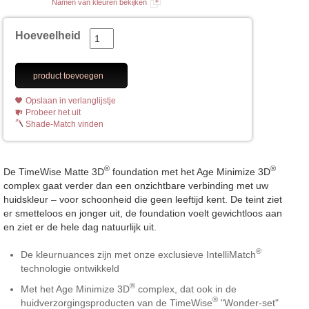
Namen van kleuren bekijken
Hoeveelheid
product toevoegen
Opslaan in verlanglijstje
Probeer het uit
Shade-Match vinden
®
®
De TimeWise Matte 3D
foundation met het Age Minimize 3D
complex gaat verder dan een onzichtbare verbinding met uw
huidskleur – voor schoonheid die geen leeftijd kent. De teint ziet
er smetteloos en jonger uit, de foundation voelt gewichtloos aan
en ziet er de hele dag natuurlijk uit.
®
De kleurnuances zijn met onze exclusieve IntelliMatch
technologie ontwikkeld
®
Met het Age Minimize 3D
complex, dat ook in de
®
huidverzorgingsproducten van de TimeWise
"Wonder-set"