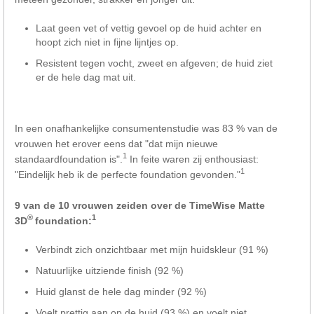
Laat geen vet of vettig gevoel op de huid achter en
hoopt zich niet in fijne lijntjes op.
Resistent tegen vocht, zweet en afgeven; de huid ziet
er de hele dag mat uit.
In een onafhankelijke consumentenstudie was 83 % van de
vrouwen het erover eens dat "dat mijn nieuwe
1
standaardfoundation is".
In feite waren zij enthousiast:
1
"Eindelijk heb ik de perfecte foundation gevonden."
9 van de 10 vrouwen zeiden over de TimeWise Matte
®
1
3D
foundation:
Verbindt zich onzichtbaar met mijn huidskleur (91 %)
Natuurlijke uitziende finish (92 %)
Huid glanst de hele dag minder (92 %)
Voelt prettig aan op de huid (93 %) en voelt niet