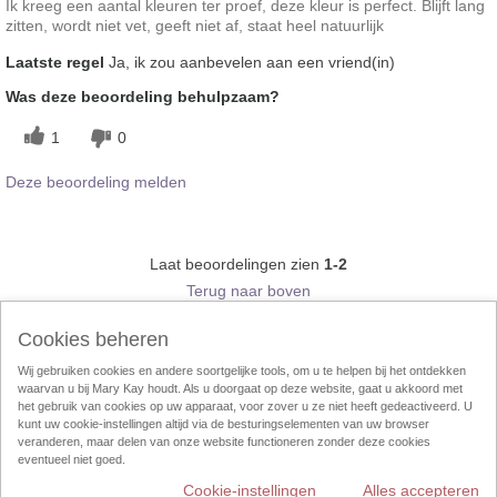
Ik kreeg een aantal kleuren ter proef, deze kleur is perfect. Blijft lang
zitten, wordt niet vet, geeft niet af, staat heel natuurlijk
Laatste regel
Ja, ik zou aanbevelen aan een vriend(in)
Was deze beoordeling behulpzaam?
1
0
Deze beoordeling melden
Laat beoordelingen zien
1-2
Terug naar boven
Cookies beheren
Follow Mary Kay:
Wij gebruiken cookies en andere soortgelijke tools, om u te helpen bij het ontdekken
waarvan u bij Mary Kay houdt. Als u doorgaat op deze website, gaat u akkoord met
het gebruik van cookies op uw apparaat, voor zover u ze niet heeft gedeactiveerd. U
kunt uw cookie-instellingen altijd via de besturingselementen van uw browser
veranderen, maar delen van onze website functioneren zonder deze cookies
Cookies beheren
Impressum
Contact
eCatalogus
Online Agreement
eventueel niet goed.
Cookie-instellingen
Alles accepteren