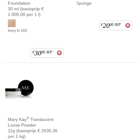
Foundation
Sponge
30 ml (basisprijs €
1.000,00 per 1 l)
20
€
00
AVP
Ivory N 160
30
€
00
AVP
®
Mary Kay
Translucent
Loose Powder
11g (basisprijs € 2636,36
per 1 kg)