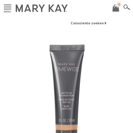
0
MENU
Consulente zoeken