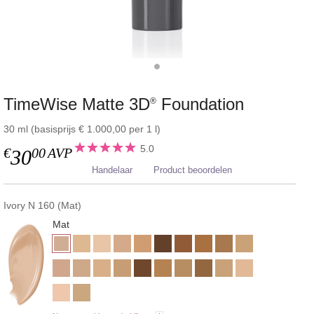
TimeWise Matte 3D
Foundation
®
30 ml (basisprijs € 1.000,00 per 1 l)
5.0
€
00
AVP
30
Handelaar
Product beoordelen
Ivory N 160 (Mat)
Mat