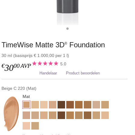
TimeWise Matte 3D
Foundation
®
30 ml (basisprijs € 1.000,00 per 1 l)
5.0
€
00
AVP
30
Handelaar
Product beoordelen
Beige C 220 (Mat)
Mat