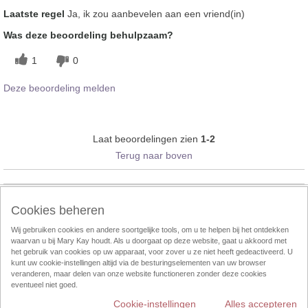
Laatste regel
Ja, ik zou aanbevelen aan een vriend(in)
Was deze beoordeling behulpzaam?
1
0
Deze beoordeling melden
Laat beoordelingen zien
1-2
Terug naar boven
Follow Mary Kay:
Cookies beheren
Wij gebruiken cookies en andere soortgelijke tools, om u te helpen bij het ontdekken
waarvan u bij Mary Kay houdt. Als u doorgaat op deze website, gaat u akkoord met
Cookies beheren
Impressum
Contact
eCatalogus
Online Agreement
het gebruik van cookies op uw apparaat, voor zover u ze niet heeft gedeactiveerd. U
kunt uw cookie-instellingen altijd via de besturingselementen van uw browser
veranderen, maar delen van onze website functioneren zonder deze cookies
Gebruikersvorwaarden
Privacy Policy
Direktverkoop etische codec
eventueel niet goed.
Cookie-instellingen
Alles accepteren
Weggooien
InTouch
Consultant Locator