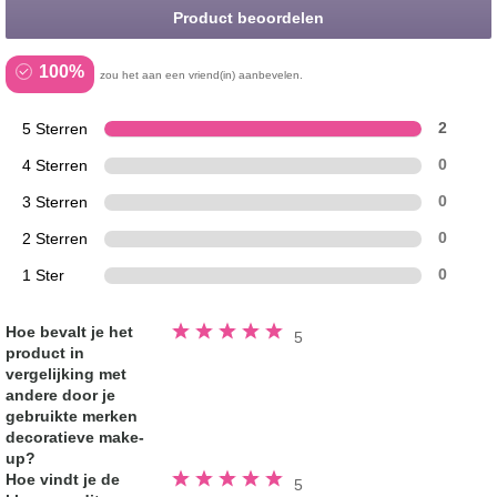
Product beoordelen
100%
zou het aan een vriend(in) aanbevelen.
5 Sterren
2
4 Sterren
0
3 Sterren
0
2 Sterren
0
1 Ster
0
Beoordeeld
Hoe bevalt je het
5
5.0
product in
van
de
vergelijking met
5
sterren
andere door je
gebruikte merken
decoratieve make-
up?
Beoordeeld
Hoe vindt je de
5
5.0