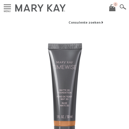
0
MENU
Consulente zoeken