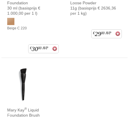
Foundation
Loose Powder
30 ml (basisprijs €
11g (basisprijs € 2636,36
1.000,00 per 1 l)
per 1 kg)
Beige C 220
29
€
00
AVP
30
€
00
AVP
®
Mary Kay
Liquid
Foundation Brush