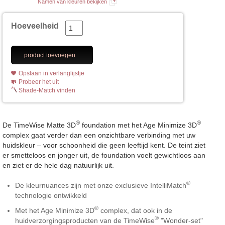
Namen van kleuren bekijken
Hoeveelheid
product toevoegen
Opslaan in verlanglijstje
Probeer het uit
Shade-Match vinden
®
®
De TimeWise Matte 3D
foundation met het Age Minimize 3D
complex gaat verder dan een onzichtbare verbinding met uw
huidskleur – voor schoonheid die geen leeftijd kent. De teint ziet
er smetteloos en jonger uit, de foundation voelt gewichtloos aan
en ziet er de hele dag natuurlijk uit.
®
De kleurnuances zijn met onze exclusieve IntelliMatch
technologie ontwikkeld
®
Met het Age Minimize 3D
complex, dat ook in de
®
huidverzorgingsproducten van de TimeWise
"Wonder-set"