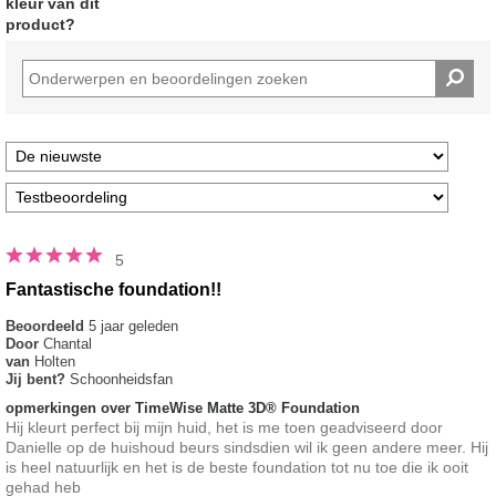
kleur van dit
van
de
product?
5
sterren
5
Fantastische foundation!!
Beoordeeld
5 jaar geleden
Door
Chantal
van
Holten
Jij bent?
Schoonheidsfan
opmerkingen over TimeWise Matte 3D® Foundation
Hij kleurt perfect bij mijn huid, het is me toen geadviseerd door
Danielle op de huishoud beurs sindsdien wil ik geen andere meer. Hij
is heel natuurlijk en het is de beste foundation tot nu toe die ik ooit
gehad heb