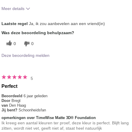
Meer details
Hoe vindt je de kleur van dit product?
5
Laatste regel
Ja, ik zou aanbevelen aan een vriend(in)
Hoe bevalt je het product in vergelijking
5
Was deze beoordeling behulpzaam?
met andere door je gebruikte merken
decoratieve make-up?
0
0
Deze beoordeling melden
5
Perfect
Beoordeeld
6 jaar geleden
Door
Bregt
van
Den Haag
Jij bent?
Schoonheidsfan
opmerkingen over TimeWise Matte 3D® Foundation
Ik kreeg een aantal kleuren ter proef, deze kleur is perfect. Blijft lang
zitten, wordt niet vet, geeft niet af, staat heel natuurlijk