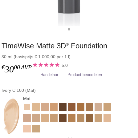
TimeWise Matte 3D
Foundation
®
30 ml (basisprijs € 1.000,00 per 1 l)
5.0
€
00
AVP
30
Handelaar
Product beoordelen
Ivory C 100 (Mat)
Mat