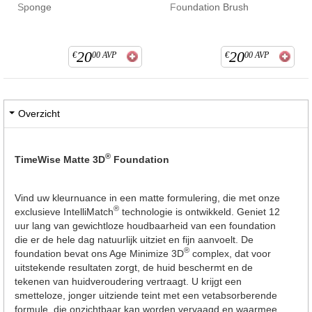
Sponge
Foundation Brush
20
20
€
00
AVP
€
00
AVP
Overzicht
®
TimeWise Matte 3D
Foundation
Vind uw kleurnuance in een matte formulering, die met onze
®
exclusieve IntelliMatch
technologie is ontwikkeld. Geniet 12
uur lang van gewichtloze houdbaarheid van een foundation
die er de hele dag natuurlijk uitziet en fijn aanvoelt. De
®
foundation bevat ons Age Minimize 3D
complex, dat voor
uitstekende resultaten zorgt, de huid beschermt en de
tekenen van huidveroudering vertraagt. U krijgt een
smetteloze, jonger uitziende teint met een vetabsorberende
formule, die onzichtbaar kan worden vervaagd en waarmee