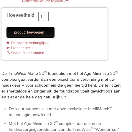
Namen van kleuren bekijken
Hoeveelheid
product toevoegen
Opslaan in verlanglijstje
Probeer het uit
Shade-Match vinden
®
®
De TimeWise Matte 3D
foundation met het Age Minimize 3D
complex gaat verder dan een onzichtbare verbinding met uw
huidskleur – voor schoonheid die geen leeftijd kent. De teint ziet
er smetteloos en jonger uit, de foundation voelt gewichtloos aan
en ziet er de hele dag natuurlijk uit.
®
De kleurnuances zijn met onze exclusieve IntelliMatch
technologie ontwikkeld
®
Met het Age Minimize 3D
complex, dat ook in de
®
huidverzorgingsproducten van de TimeWise
"Wonder-set"