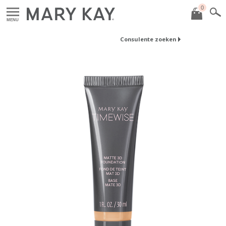
0
MENU
Consulente zoeken