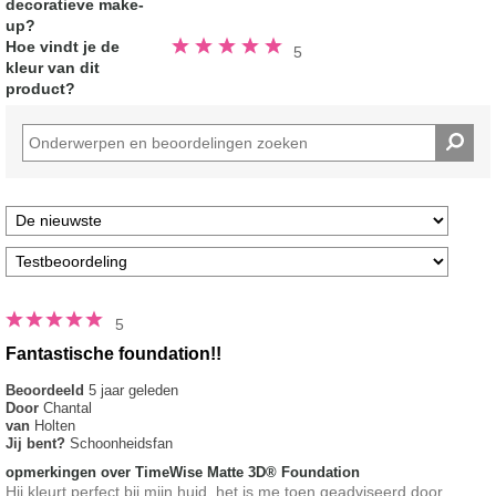
decoratieve make-
up?
Beoordeeld
Hoe vindt je de
5
5.0
kleur van dit
van
de
product?
5
sterren
5
Fantastische foundation!!
Beoordeeld
5 jaar geleden
Door
Chantal
van
Holten
Jij bent?
Schoonheidsfan
opmerkingen over TimeWise Matte 3D® Foundation
Hij kleurt perfect bij mijn huid, het is me toen geadviseerd door