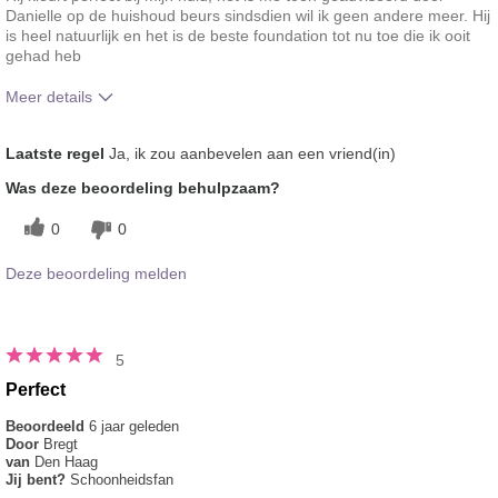
Danielle op de huishoud beurs sindsdien wil ik geen andere meer. Hij
is heel natuurlijk en het is de beste foundation tot nu toe die ik ooit
gehad heb
Meer details
Hoe vindt je de kleur van dit product?
5
Laatste regel
Ja, ik zou aanbevelen aan een vriend(in)
Hoe bevalt je het product in vergelijking
5
Was deze beoordeling behulpzaam?
met andere door je gebruikte merken
decoratieve make-up?
0
0
Deze beoordeling melden
5
Perfect
Beoordeeld
6 jaar geleden
Door
Bregt
van
Den Haag
Jij bent?
Schoonheidsfan