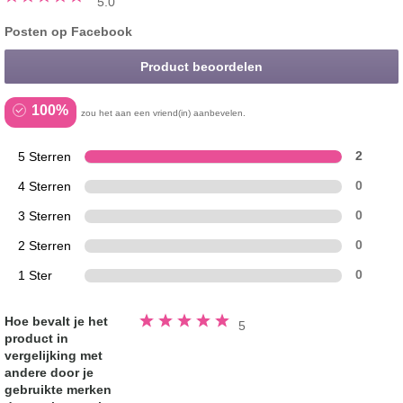
5.0
Posten op Facebook
Product beoordelen
100%
zou het aan een vriend(in) aanbevelen.
5 Sterren
2
4 Sterren
0
3 Sterren
0
2 Sterren
0
1 Ster
0
Beoordeeld
Hoe bevalt je het
5
5.0
product in
van
de
vergelijking met
5
sterren
andere door je
gebruikte merken