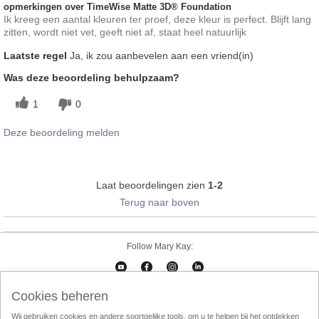
opmerkingen over TimeWise Matte 3D® Foundation
Ik kreeg een aantal kleuren ter proef, deze kleur is perfect. Blijft lang
zitten, wordt niet vet, geeft niet af, staat heel natuurlijk
Laatste regel
Ja, ik zou aanbevelen aan een vriend(in)
Was deze beoordeling behulpzaam?
1
0
Deze beoordeling melden
Laat beoordelingen zien
1-2
Terug naar boven
Follow Mary Kay:
Cookies beheren
Cookies beheren
Impressum
Contact
eCatalogus
Online Agreement
Wij gebruiken cookies en andere soortgelijke tools, om u te helpen bij het ontdekken