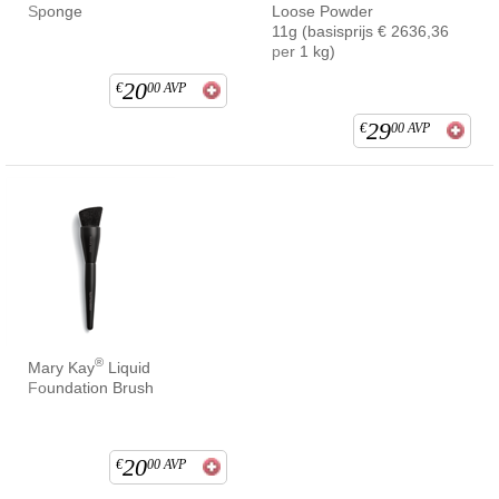
Sponge
Loose Powder
11g (basisprijs € 2636,36
per 1 kg)
20
€
00
AVP
29
€
00
AVP
®
Mary Kay
Liquid
Foundation Brush
20
€
00
AVP