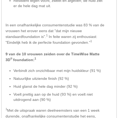
Resistent tegen vocht, zweet en afgeven; de huid ziet
er de hele dag mat uit.
In een onafhankelijke consumentenstudie was 83 % van de
vrouwen het erover eens dat "dat mijn nieuwe
1
standaardfoundation is".
In feite waren zij enthousiast:
1
"Eindelijk heb ik de perfecte foundation gevonden."
9 van de 10 vrouwen zeiden over de TimeWise Matte
®
1
3D
foundation:
Verbindt zich onzichtbaar met mijn huidskleur (91 %)
Natuurlijke uitziende finish (92 %)
Huid glanst de hele dag minder (92 %)
Voelt prettig aan op de huid (93 %) en voelt niet
uitdrogend aan (90 %)
1
Met de uitspraak waren deelneemsters van een 1 week
durende, onafhankelijke consumentenstudie het eens,