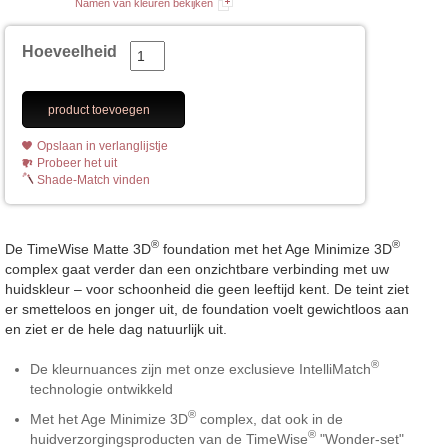
Namen van kleuren bekijken
Hoeveelheid
product toevoegen
Opslaan in verlanglijstje
Probeer het uit
Shade-Match vinden
®
®
De TimeWise Matte 3D
foundation met het Age Minimize 3D
complex gaat verder dan een onzichtbare verbinding met uw
huidskleur – voor schoonheid die geen leeftijd kent. De teint ziet
er smetteloos en jonger uit, de foundation voelt gewichtloos aan
en ziet er de hele dag natuurlijk uit.
®
De kleurnuances zijn met onze exclusieve IntelliMatch
technologie ontwikkeld
®
Met het Age Minimize 3D
complex, dat ook in de
®
huidverzorgingsproducten van de TimeWise
"Wonder-set"