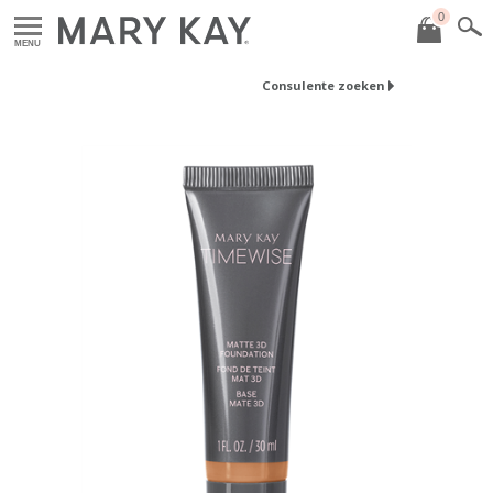
0
MENU
Consulente zoeken