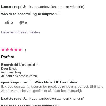
Hoe vindt je de kleur van dit product?
5
Laatste regel
Ja, ik zou aanbevelen aan een vriend(in)
Hoe bevalt je het product in vergelijking
5
Was deze beoordeling behulpzaam?
met andere door je gebruikte merken
decoratieve make-up?
0
0
Deze beoordeling melden
5
Perfect
Beoordeeld
6 jaar geleden
Door
Bregt
van
Den Haag
Jij bent?
Schoonheidsfan
opmerkingen over TimeWise Matte 3D® Foundation
Ik kreeg een aantal kleuren ter proef, deze kleur is perfect. Blijft lang
zitten, wordt niet vet, geeft niet af, staat heel natuurlijk
Laatste regel
Ja, ik zou aanbevelen aan een vriend(in)
Was deze beoordeling behulpzaam?