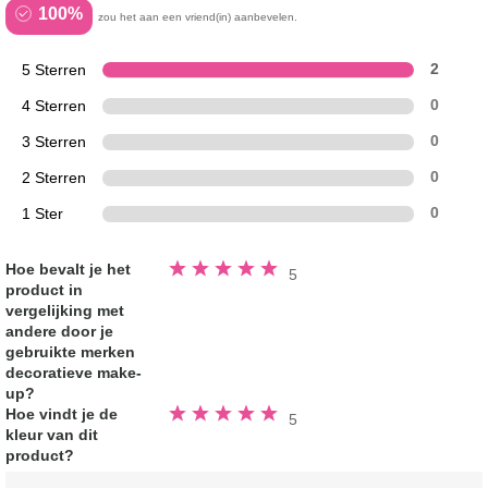
100%
zou het aan een vriend(in) aanbevelen.
5 Sterren
2
4 Sterren
0
3 Sterren
0
2 Sterren
0
1 Ster
0
Beoordeeld
Hoe bevalt je het
5
5.0
product in
van
de
vergelijking met
5
sterren
andere door je
gebruikte merken
decoratieve make-
up?
Beoordeeld
Hoe vindt je de
5
5.0
kleur van dit
van
de
product?
5
sterren