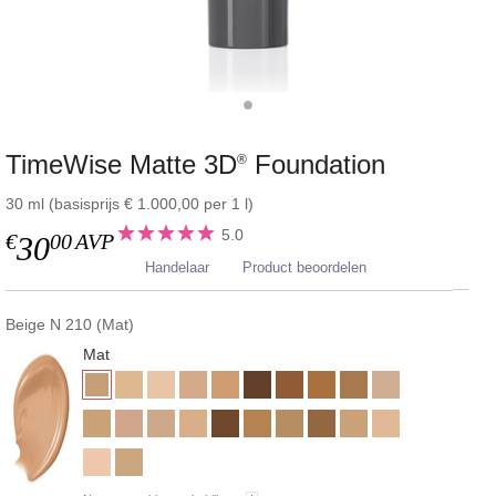
TimeWise Matte 3D
Foundation
®
30 ml (basisprijs € 1.000,00 per 1 l)
5.0
€
00
AVP
30
Handelaar
Product beoordelen
Beige N 210 (Mat)
Mat