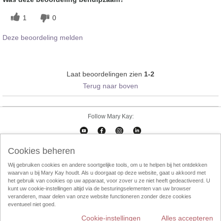
1
0
Deze beoordeling melden
Laat beoordelingen zien
1-2
Terug naar boven
Follow Mary Kay:
Cookies beheren
Cookies beheren
Impressum
Contact
eCatalogus
Online Agreement
Wij gebruiken cookies en andere soortgelijke tools, om u te helpen bij het ontdekken
waarvan u bij Mary Kay houdt. Als u doorgaat op deze website, gaat u akkoord met
Gebruikersvorwaarden
Privacy Policy
Direktverkoop etische codec
het gebruik van cookies op uw apparaat, voor zover u ze niet heeft gedeactiveerd. U
kunt uw cookie-instellingen altijd via de besturingselementen van uw browser
Weggooien
InTouch
Consultant Locator
veranderen, maar delen van onze website functioneren zonder deze cookies
eventueel niet goed.
Cookie-instellingen
Alles accepteren
Mary Kay wereldwijd